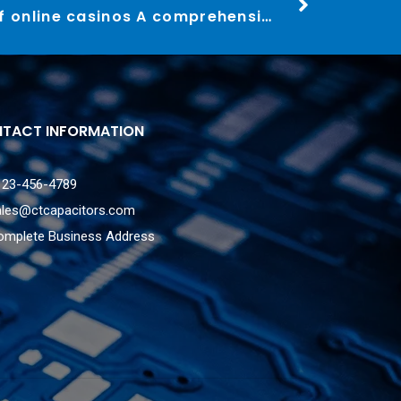
Unlocking the secrets of online casinos A comprehensive guide
TACT INFORMATION
123-456-4789
ales@ctcapacitors.com
omplete Business Address