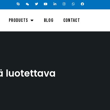
PRODUCTS
BLOG
CONTACT
ä luotettava