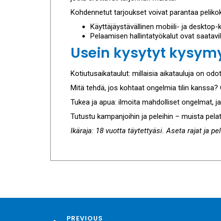
Kohdennetut tarjoukset voivat parantaa pelikoke
Käyttäjäystävällinen mobiili- ja desktop-k
Pelaamisen hallintatyökalut ovat saatavil
Usein kysytyt kysymy
Kotiutusaikataulut: millaisia aikatauluja on odo
Mitä tehdä, jos kohtaat ongelmia tilin kanssa? O
Tukea ja apua: ilmoita mahdolliset ongelmat, j
Tutustu kampanjoihin ja peleihin – muista pelata
Ikäraja: 18 vuotta täytettyäsi. Aseta rajat ja pe
PREVIOUS