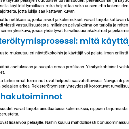
 se täyttää pelaajien odotukset turvallisuuden, pelivalikoiman ja kä
isella käyttöliittymällään, mikä helpottaa sekä uusien että kokeneide
oitteita, jotta lukija saa kattavan kuvan.
nattu nettikasino, jonka arviot ja kokemukset voivat tarjota kattava
 viestii vastuullisuudesta, millainen pelivalikoima on tarjolla ja mit
oinen yleiskuva, jossa yhdistyvät turvallisuusnäkökulmat ja pelaami
teröitymisprosessi: mitä käytt
vusto mukautuu eri näyttökokoihin ja käyttäjä voi pelata ilman erillist
 säätää asetuksiaan ja suojata omaa profiiliaan. Yksityiskohtaiset v
et.
tä tärkeimmät toiminnot ovat helposti saavutettavissa. Navigointi peru
n pelaajien arkea. Rekisteröitymisen yhteydessä korostuvat turvallisu
a hakutoiminnot
aisuudet voivat tarjota ainutlaatuisia kokemuksia, riippuen tarjonnasta
perusteita.
uovat lisäarvoa pelaajille. Näihin kuuluu mahdollisesti bonusominaisu