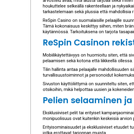
arvostelu avaa, mitä alusta tarjoaa sekä miten
houkuttelee selkeällä rakenteellaan ja nykyaika
tarkastelemaan sekä plussia että mahdollisia raj
ReSpin Casino on suomalaisille pelaajille suun
Tämä kokonaisuus keskittyy siihen, miten brändi
käytännössä. Tarkoituksena on tarjota tasapain
ReSpin Casinon rekis
Mobiilikäytettävyys on huomioitu siten, että si
pelaamisen sekä kotona että liikkeellä ollessa.
Tilin hallinta antaa pelaajalle mahdollisuuden
turvallisuustoiminnot ja personoidut kokemuks
Sivuston käyttöliittymä on suunniteltu siten, et
otsikoihin, mikä helpottaa uusien ja kokeneide
Pelien selaaminen j
Eksklusiiviset pelit tai erityiset kampanjaomin
monipuolisuus ovat kuitenkin keskeisiä arvion 
Erityisominaisuudet ja eksklusiiviset etuudet t
jotka erottavat tarjonnan muista.