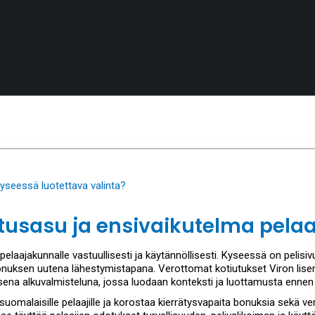
yseessä luotettava valinta?
tusasu ja ensivaikutelma pelaaj
elaajakunnalle vastuullisesti ja käytännöllisesti. Kyseessä on pelisi
onuksen uutena lähestymistapana. Verottomat kotiutukset Viron lisens
isena alkuvalmisteluna, jossa luodaan konteksti ja luottamusta enne
omalaisille pelaajille ja korostaa kierrätysvapaita bonuksia sekä ver