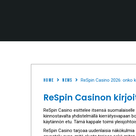
Home
News
ReSpin Casino 2026: onko k
ReSpin Casinon kirjoi
ReSpin Casino esittelee itsensä suomalaiselle p
kiinnostavalta yhdistelmällä kierrätysvapaan b
käytännön etu. Tämä kappale toimii yleisjohto
ReSpin Casino tarjoaa uudenlaisia näkökulmia su