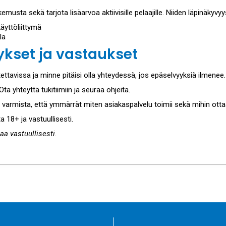
musta sekä tarjota lisäarvoa aktiivisille pelaajille. Niiden läpinäkyvy
äyttöliittymä
la
kset ja vastaukset
tettavissa ja minne pitäisi olla yhteydessä, jos epäselvyyksiä ilmenee.
ta yhteyttä tukitiimiin ja seuraa ohjeita.
a varmista, että ymmärrät miten asiakaspalvelu toimii sekä mihin otta
 18+ ja vastuullisesti.
laa vastuullisesti.