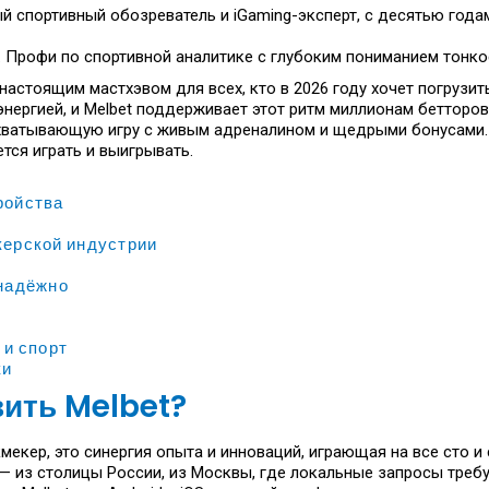
ый спортивный обозреватель и iGaming-эксперт, с десятью года
. Профи по спортивной аналитике с глубоким пониманием тонко
настоящим мастхэвом для всех, кто в 2026 году хочет погрузит
нергией, и Melbet поддерживает этот ритм миллионам бетторов
хватывающую игру с живым адреналином и щедрыми бонусами. 
тся играть и выигрывать.
тройства
екерской индустрии
 надёжно
 и спорт
ки
вить Melbet?
кмекер, это синергия опыта и инноваций, играющая на все сто 
 — из столицы России, из Москвы, где локальные запросы треб