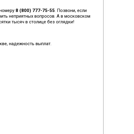
 номеру
8 (800) 777-75-55
. Позвони, если
авить неприятных вопросов. А в московском
ятки тысяч в столице без оглядки!
ве, надежность выплат.