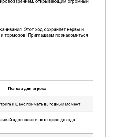
с мировоззрением, открывающим огромный
качивания. Этот ход сохраняет нервы и
в и тормозов! Приглашаем познакомиться
Польза для игрока
трига и шанс поймать выгодный момент.
раивай адреналин и потенциал дохода.