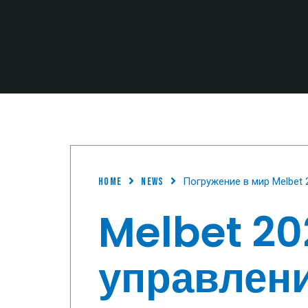
Home
News
Погружение в мир Melbet 
Melbet 20
управлени