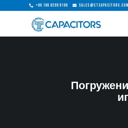
+86 186 0209 9106
sales@ctcapacitors.co
Погружение
и