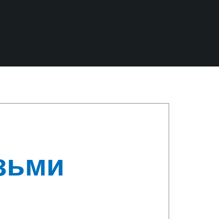
озьми