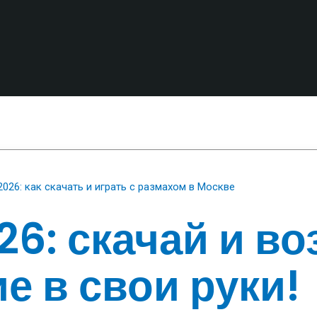
2026: как скачать и играть с размахом в Москве
26: скачай и в
е в свои руки!