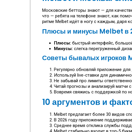
Московские бетторы знают — для качестве
что — ребята на телефоне знают, как помо
ритме Melbet идёт в ногу с каждым, даря 
Плюсы и минусы Melbet в 
Плюсы:
быстрый интерфейс, большой
Минусы:
слегка перегруженный дизай
Советы бывалых игроков 
Регулярно обновляй приложение для 
Используй live-ставки для динамично
Не забывай про лимиты ответственно
Читай прогнозы и анализируй матчи с
Вовремя свяжись с поддержкой по 
10 аргументов и факт
Melbet предлагает более 30 видов сп
В 2026 году приложение поддерживает
Среднее время отклика службы подд
Melbet стабильно входит в топ-5 бук