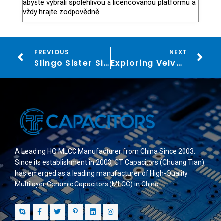
abyste vybrali spolehlivou a licencovanou platformu a
vždy hrajte zodpovědně.
PREVIOUS
NEXT
Slingo Sister Sites No Deposit Bonus: Discover the Best Options
Exploring Velvet Spin Casino Sister Sites: Your Guide to Spin Casino Sister Sites
A Leading HQ MLCC Manufacturer from China Since 2003.
Since its establishment in 2003, CT Capacitors (Chuang Tian)
has emerged as a leading manufacturer of High-Quality
Multilayer Ceramic Capacitors (MLCC) in China.