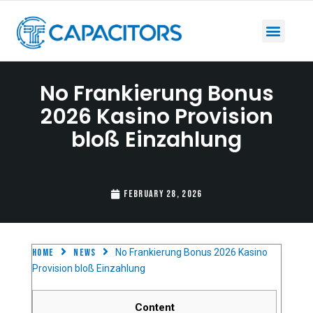
No Frankierung Bonus
2026 Kasino Provision
bloß Einzahlung
February 28, 2026
Home
News
No Frankierung Bonus 2026 Kasino
Provision bloß Einzahlung
Content