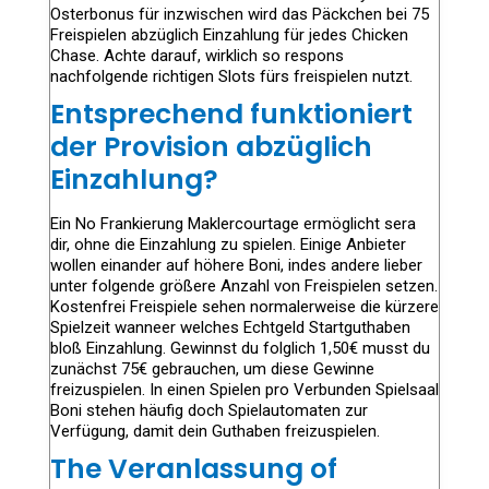
Osterbonus für inzwischen wird das Päckchen bei 75
Freispielen abzüglich Einzahlung für jedes Chicken
Chase. Achte darauf, wirklich so respons
nachfolgende richtigen Slots fürs freispielen nutzt.
Entsprechend funktioniert
der Provision abzüglich
Einzahlung?
Ein No Frankierung Maklercourtage ermöglicht sera
dir, ohne die Einzahlung zu spielen. Einige Anbieter
wollen einander auf höhere Boni, indes andere lieber
unter folgende größere Anzahl von Freispielen setzen.
Kostenfrei Freispiele sehen normalerweise die kürzere
Spielzeit wanneer welches Echtgeld Startguthaben
bloß Einzahlung. Gewinnst du folglich 1,50€ musst du
zunächst 75€ gebrauchen, um diese Gewinne
freizuspielen. In einen Spielen pro Verbunden Spielsaal
Boni stehen häufig doch Spielautomaten zur
Verfügung, damit dein Guthaben freizuspielen.
The Veranlassung of