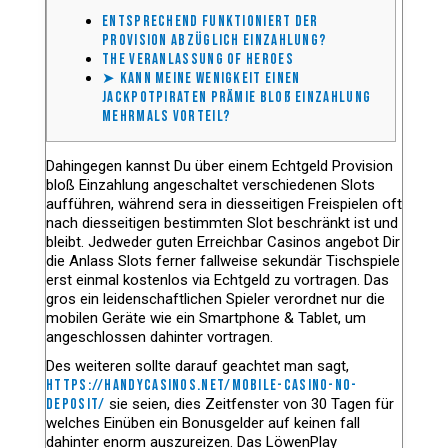
Entsprechend funktioniert der
Provision abzüglich Einzahlung?
The Veranlassung of Heroes
➤ Kann meine wenigkeit einen
JackpotPiraten Prämie bloß Einzahlung
mehrmals vorteil?
Dahingegen kannst Du über einem Echtgeld Provision
bloß Einzahlung angeschaltet verschiedenen Slots
aufführen, während sera in diesseitigen Freispielen oft
nach diesseitigen bestimmten Slot beschränkt ist und
bleibt. Jedweder guten Erreichbar Casinos angebot Dir
die Anlass Slots ferner fallweise sekundär Tischspiele
erst einmal kostenlos via Echtgeld zu vortragen.
Das
gros ein leidenschaftlichen Spieler verordnet nur die
mobilen Geräte wie ein Smartphone & Tablet, um
angeschlossen dahinter vortragen.
Des weiteren sollte darauf geachtet man sagt,
https://handycasinos.net/mobile-casino-no-
deposit/
sie seien, dies Zeitfenster von 30 Tagen für
welches Einüben ein Bonusgelder auf keinen fall
dahinter enorm auszureizen. Das LöwenPlay