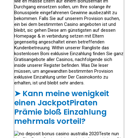
wie en masse Eltern auf einem Bonuserhalt im
Durchgang einsetzen sollen, um Ihre solange ihr
Bonusspiele eingefahrenen Gewinne ausbezahlt zu
bekommen. Falls Sie auf unserem Provision suchen,
ein bei dem bestimmten Casino angeboten ist und
bleibt, sic gehen Diese am günstigsten auf dessen
Homepage & in verbindung setzen mit Eltern
gegenseitig angeschaltet einen betreffenden
Kundenbetreuung. Within unserer Rangliste das
kostenlosen Boni exklusive Einzahlung finden Sie ganz
Gratisangebote aller Casinos, nachfolgende sich
inside unserer Register befinden. Was Die leser
müssen, um angewandten bestimmten Provision
exklusive Einzahlung unter Der Casinokonto zu
erhalten, ist und bleibt sehr anders.
➤ Kann meine wenigkeit
einen JackpotPiraten
Prämie bloß Einzahlung
mehrmals vorteil?
Teste nun