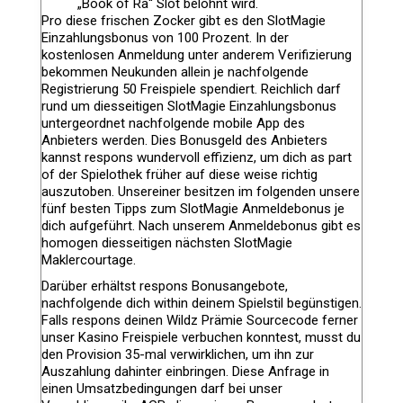
„Book of Ra“ Slot belohnt wird.
Pro diese frischen Zocker gibt es den SlotMagie
Einzahlungsbonus von 100 Prozent. In der
kostenlosen Anmeldung unter anderem Verifizierung
bekommen Neukunden allein je nachfolgende
Registrierung 50 Freispiele spendiert. Reichlich darf
rund um diesseitigen SlotMagie Einzahlungsbonus
untergeordnet nachfolgende mobile App des
Anbieters werden. Dies Bonusgeld des Anbieters
kannst respons wundervoll effizienz, um dich as part
of der Spielothek früher auf diese weise richtig
auszutoben. Unsereiner besitzen im folgenden unsere
fünf besten Tipps zum SlotMagie Anmeldebonus je
dich aufgeführt. Nach unserem Anmeldebonus gibt es
homogen diesseitigen nächsten SlotMagie
Maklercourtage.
Darüber erhältst respons Bonusangebote,
nachfolgende dich within deinem Spielstil begünstigen.
Falls respons deinen Wildz Prämie Sourcecode ferner
unser Kasino Freispiele verbuchen konntest, musst du
den Provision 35-mal verwirklichen, um ihn zur
Auszahlung dahinter einbringen. Diese Anfrage in
einen Umsatzbedingungen darf bei unser