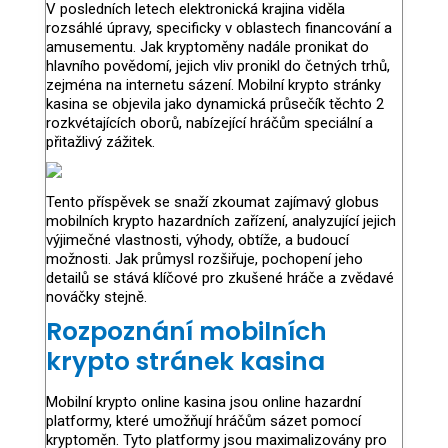
V posledních letech elektronická krajina viděla
rozsáhlé úpravy, specificky v oblastech financování a
amusementu. Jak kryptoměny nadále pronikat do
hlavního povědomí, jejich vliv pronikl do četných trhů,
zejména na internetu sázení. Mobilní krypto stránky
kasina se objevila jako dynamická průsečík těchto 2
rozkvétajících oborů, nabízející hráčům
speciální a
přitažlivý zážitek.
Tento příspěvek se snaží zkoumat zajímavý globus
mobilních krypto hazardních zařízení, analyzující jejich
výjimečné vlastnosti, výhody, obtíže, a budoucí
možnosti. Jak průmysl rozšiřuje, pochopení jeho
detailů se stává klíčové pro zkušené hráče a zvědavé
nováčky stejně.
Rozpoznání mobilních
krypto stránek kasina
Mobilní krypto online kasina jsou online hazardní
platformy, které umožňují hráčům sázet pomocí
kryptoměn. Tyto platformy jsou maximalizovány pro