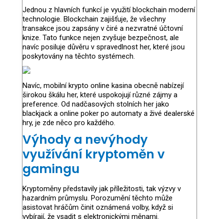
Jednou z hlavních funkcí je využití blockchain moderní
technologie. Blockchain zajišťuje, že všechny
transakce jsou zapsány v čiré a nezvratné účtovní
knize. Tato funkce nejen zvyšuje bezpečnost, ale
navíc posiluje důvěru v spravedlnost her, které jsou
poskytovány na těchto systémech.
Navíc, mobilní krypto online kasina obecně nabízejí
širokou škálu her, které uspokojují různé zájmy a
preference. Od nadčasových stolních her jako
blackjack a online poker po automaty a živé dealerské
hry, je zde něco pro každého.
Výhody a nevýhody
využívání kryptoměn v
gamingu
Kryptoměny představily jak příležitosti, tak výzvy v
hazardním průmyslu. Porozumění těchto může
asistovat hráčům činit oznámená volby, když si
vybírají, že vsadit s elektronickými měnami.