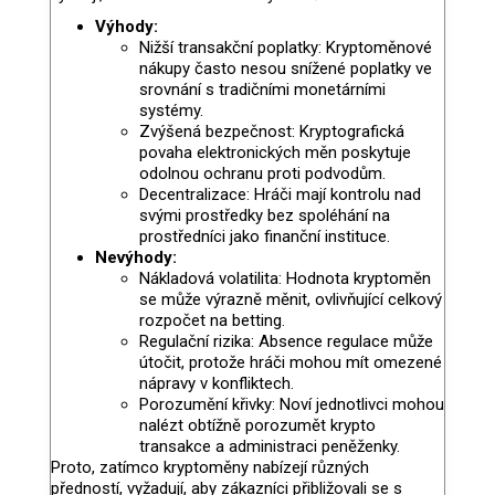
Výhody:
Nižší transakční poplatky: Kryptoměnové
nákupy často nesou snížené poplatky ve
srovnání s tradičními monetárními
systémy.
Zvýšená bezpečnost: Kryptografická
povaha elektronických měn poskytuje
odolnou ochranu proti podvodům.
Decentralizace: Hráči mají kontrolu nad
svými prostředky bez spoléhání na
prostředníci jako finanční instituce.
Nevýhody:
Nákladová volatilita: Hodnota kryptoměn
se může výrazně měnit, ovlivňující celkový
rozpočet na betting.
Regulační rizika: Absence regulace může
útočit, protože hráči mohou mít omezené
nápravy v konfliktech.
Porozumění křivky: Noví jednotlivci mohou
nalézt obtížně porozumět krypto
transakce a administraci peněženky.
Proto, zatímco kryptoměny nabízejí různých
předností, vyžadují, aby zákazníci přibližovali se s