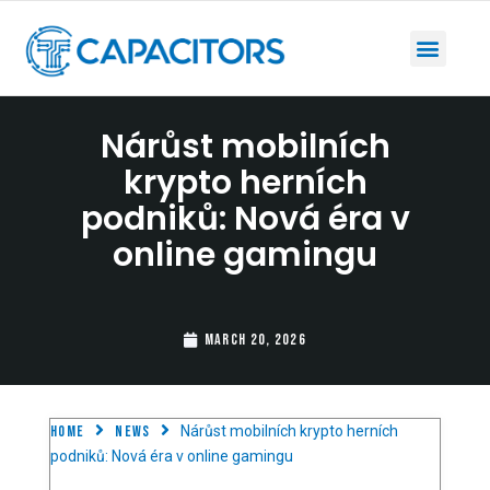
Nárůst mobilních
krypto herních
podniků: Nová éra v
online gamingu
March 20, 2026
Home
News
Nárůst mobilních krypto herních
podniků: Nová éra v online gamingu