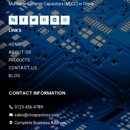
Multilayer Ceramic Capacitors (MLCC) in China.
LINKS
HOME
ABOUT US
PRODUCTS
CONTACT US
BLOG
CONTACT INFORMATION
0123-456-4789
sales@ctcapacitors.com
Complete Business Address