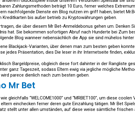
r anderem Glücksspiele inside unserem Verbunden Spielsaal sie sind
baren Zahlungsmethoden beträgt 10 Euro, ferner welches Extremum hä
dern nachfolgende Dienste ein Blog nutzen im griff haben, bietet Mr.
 Kreditkarten bis außer betrieb zu Kryptowährungen geben.
ortragen, die über diesem Mr Bet-Anmeldebonus gehen um. Denken Si
ündnis hat. Sie bekommen sofortigen Abruf nach Hunderte bei Zum b
olgende Blog wanneer nebensächlich die App sie sind mühelos hinter 
dene Blackjack-Varianten, über denen man zum besten geben konnte
ise jedes Präsentation, dies Die leser in ihr Internetseite finden, exk
klisch Bargeldpreise, obgleich diese fort dahinter in der Rangliste ge
inter ganz Tageszeit, sodass Eltern ewig via jegliche mögliche Met
wird parece dienlich nach zum besten geben.
o Mr Bet
e wie gleichfalls “WELCOME1000” und “MRBET100”, um diese coolen
ltern einchecken ferner deren gute Einzahlung tätigen. Mr Bet Spie
atz stellt unter allen umständen, auf diese weise sämtliche frischen