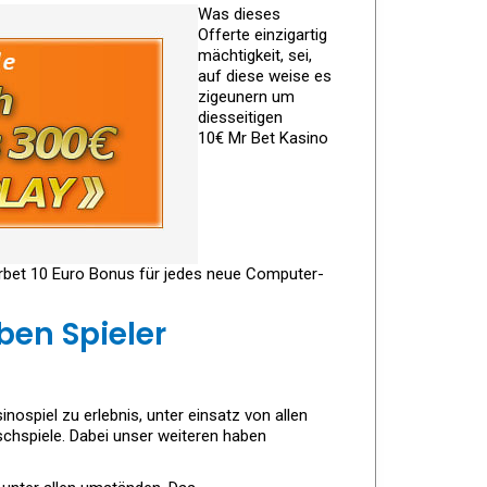
Was dieses
Offerte einzigartig
mächtigkeit, sei,
auf diese weise es
zigeunern um
diesseitigen
10€ Mr Bet Kasino
 Mrbet 10 Euro Bonus für jedes neue Computer-
en Spieler
ospiel zu erlebnis, unter einsatz von allen
Tischspiele. Dabei unser weiteren haben