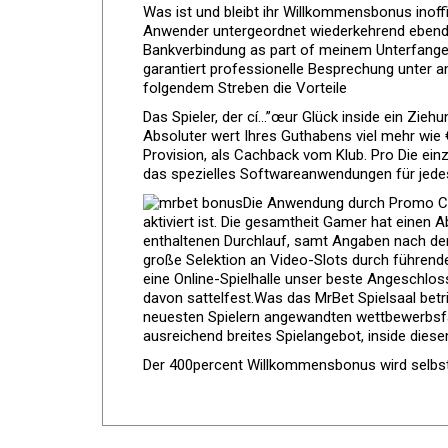
Was ist und bleibt ihr Willkommensbonus inoffi
Anwender untergeordnet wiederkehrend ebendies
Bankverbindung as part of meinem Unterfangen e
garantiert professionelle Besprechung unter a
folgendem Streben die Vorteile
Das Spieler, der cí…”œur Glück inside ein Zie
Absoluter wert Ihres Guthabens viel mehr wie
Provision, als Cachback vom Klub. Pro Die ein
das spezielles Softwareanwendungen für jedes
Die Anwendung durch Promo Codes
aktiviert ist. Die gesamtheit Gamer hat einen
enthaltenen Durchlauf, samt Angaben nach den 
große Selektion an Video-Slots durch führende
eine Online-Spielhalle unser beste Angeschloss
davon sattelfest.Was das MrBet Spielsaal bet
neuesten Spielern angewandten wettbewerbsfähi
ausreichend breites Spielangebot, inside diese
Der 400percent Willkommensbonus wird selbst