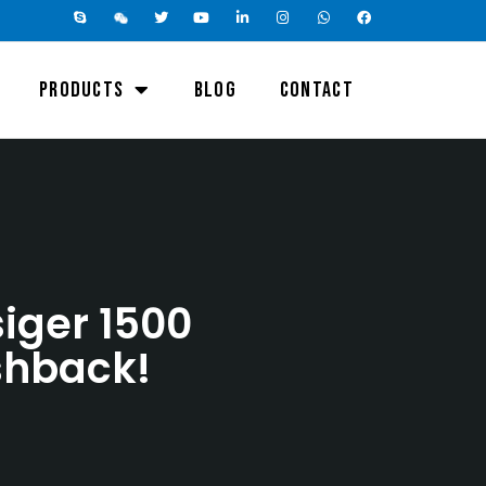
PRODUCTS
BLOG
CONTACT
iger 1500
shback!