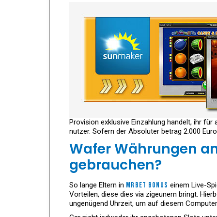
Provision exklusive Einzahlung handelt, ihr f
nutzer. Sofern der Absoluter betrag 2.000 Eurol
Wafer Währungen and
gebrauchen?
So lange Eltern in
mrbet bonus
einem Live-Spie
Vorteilen, diese dies via zigeunern bringt. Hie
ungenügend Uhrzeit, um auf diesem Computer 