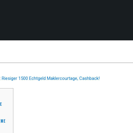
 Riesiger 1500 Echtgeld Maklercourtage, Cashback!
e
eme