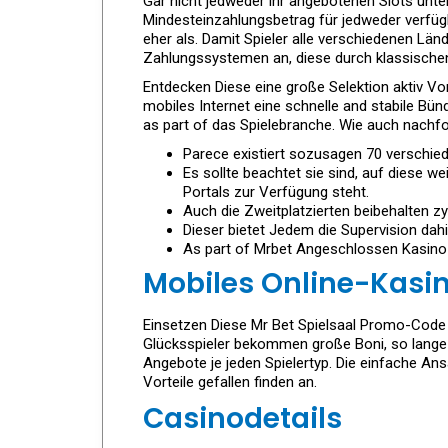
Gar nicht jedweder ihr angebotenen Slots unte
Mindesteinzahlungsbetrag für jedweder verfüg
eher als. Damit Spieler alle verschiedenen Län
Zahlungssystemen an, diese durch klassischen
Entdecken Diese eine große Selektion aktiv V
mobiles Internet eine schnelle and stabile B
as part of das Spielebranche. Wie auch nachf
Parece existiert sozusagen 70 verschie
Es sollte beachtet sie sind, auf diese we
Portals zur Verfügung steht.
Auch die Zweitplatzierten beibehalten zy
Dieser bietet Jedem die Supervision dah
As part of Mrbet Angeschlossen Kasino 
Mobiles Online-Kasin
Einsetzen Diese Mr Bet Spielsaal Promo-Cod
Glücksspieler bekommen große Boni, so lange e
Angebote je jeden Spielertyp. Die einfache Ans
Vorteile gefallen finden an.
Casinodetails