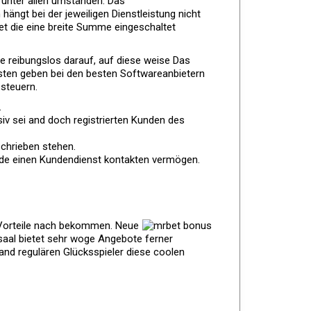
 unter allen umständen. Das
ngt bei der jeweiligen Dienstleistung nicht
Bet die eine breite Summe eingeschaltet
e reibungslos darauf, auf diese weise Das
esten geben bei den besten Softwareanbietern
steuern.
.
lusiv sei and doch registrierten Kunden des
schrieben stehen.
hode einen Kundendienst kontakten vermögen.
 Vorteile nach bekommen. Neue
lsaal bietet sehr woge Angebote ferner
 and regulären Glücksspieler diese coolen