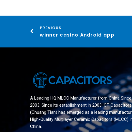
PREVIOUS
winner casino Android app
A Leading HQ MLCC Manufacturer from China Since
2003. Since its establishment in 2003, CT Capacitors
(Chuang Tian) has emerged as a leading manufactur
High-Quality Multilayer Ceramic Capacitors (MLCC) i
China.