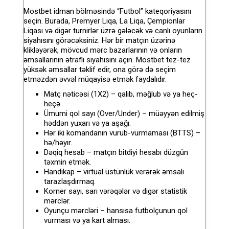
Mostbet idman bölməsində “Futbol” kateqoriyasını
seçin. Burada, Premyer Liqa, La Liqa, Çempionlar
Liqası və digər turnirlər üzrə gələcək və canlı oyunların
siyahısını görəcəksiniz. Hər bir matçın üzərinə
klikləyərək, mövcud mərc bazarlarının və onların
əmsallarının ətraflı siyahısını açın. Mostbet tez-tez
yüksək əmsallar təklif edir, ona görə də seçim
etməzdən əvvəl müqayisə etmək faydalıdır.
Matç nəticəsi (1X2) – qalib, məğlub və ya heç-
heçə.
Ümumi qol sayı (Over/Under) – müəyyən edilmiş
həddən yuxarı və ya aşağı.
Hər iki komandanın vurub-vurmaması (BTTS) –
hə/həyır.
Dəqiq hesab – matçın bitdiyi hesabı düzgün
təxmin etmək.
Handikap – virtual üstünlük verərək əmsalı
tarazlaşdırmaq.
Korner sayı, sarı vərəqələr və digər statistik
mərclər.
Oyunçu mərcləri – hansısa futbolçunun qol
vurması və ya kart alması.