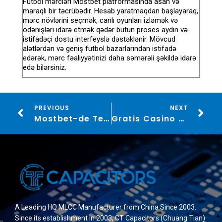
Futbol mərcləri Mostbet platformasında asan və
maraqlı bir təcrübədir. Hesab yaratmaqdan başlayaraq,
mərc növlərini seçmək, canlı oyunları izləmək və
ödənişləri idarə etmək qədər bütün proses aydın və
istifadəçi dostu interfeyslə dəstəklənir. Mövcud
alətlərdən və geniş futbol bazarlarından istifadə
edərək, mərc fəaliyyətinizi daha səmərəli şəkildə idarə
edə bilərsiniz.
PREVIOUS
NEXT
Mostbet-de Tennis Oyunlarina Necə Mərc Edə Bilərsiniz
Gratis Casino Tilläg och Free Spins inte med Insättning
A Leading HQ MLCC Manufacturer from China Since 2003.
Since its establishment in 2003, CT Capacitors (Chuang Tian)