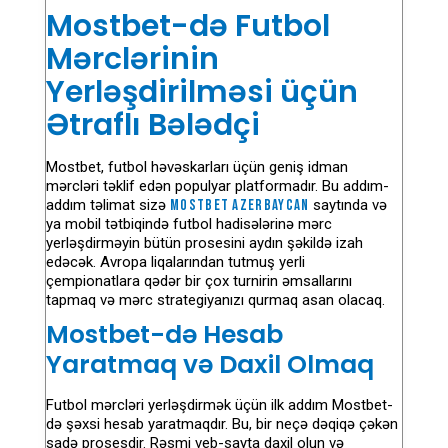
Mostbet-də Futbol
Mərclərinin
Yerləşdirilməsi üçün
Ətraflı Bələdçi
Mostbet, futbol həvəskarları üçün geniş idman
mərcləri təklif edən populyar platformadır. Bu addım-
addım təlimat sizə
mostbet azerbaycan
saytında və
ya mobil tətbiqində futbol hadisələrinə mərc
yerləşdirməyin bütün prosesini aydın şəkildə izah
edəcək. Avropa liqalarından tutmuş yerli
çempionatlara qədər bir çox turnirin əmsallarını
tapmaq və mərc strategiyanızı qurmaq asan olacaq.
Mostbet-də Hesab
Yaratmaq və Daxil Olmaq
Futbol mərcləri yerləşdirmək üçün ilk addım Mostbet-
də şəxsi hesab yaratmaqdır. Bu, bir neçə dəqiqə çəkən
sadə prosesdir. Rəsmi veb-sayta daxil olun və