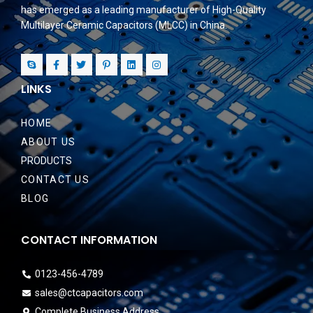
has emerged as a leading manufacturer of High-Quality
Multilayer Ceramic Capacitors (MLCC) in China.
LINKS
HOME
ABOUT US
PRODUCTS
CONTACT US
BLOG
CONTACT INFORMATION
0123-456-4789
sales@ctcapacitors.com
Complete Business Address