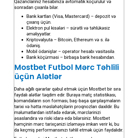
Qazanclarınız hesabınıza avtomatik köçürülür və
sonradan çıxarıla bilər.
Bank kartları (Visa, Mastercard) – depozit və
çıxarış üçün.
Elektron pul kisələri – sürətli və təhlükəsiz
əməliyyatlar.
Kriptovalyuta – Bitcoin, Ethereum və s. ilə
ödəniş.
Mobil ödənişlər – operator hesabı vasitəsilə.
Bank köçürməsi – birbaşa bank hesabından.
Mostbet Futbol Mərc Təhlili
üçün Alətlər
Daha ağıllı qərarlar qəbul etmək üçün Mostbet bir sıra
faydalı alətlər təqdim edir. Buraya matç statistikası,
komandaların son forması, baş-başa qarşılaşmaların
tarixi və hətta məsləhətçilərin proqnozları daxildir. Bu
məlumatlardan istifadə edərək, mərclərinizi
əsaslandıra və riski idarə edə bilərsiniz. Mostbet
həmçinin mərc tarixçənizi izləməyə imkan verir ki, bu
da keçmiş performansınızı təhlil etmək üçün faydalıdır.