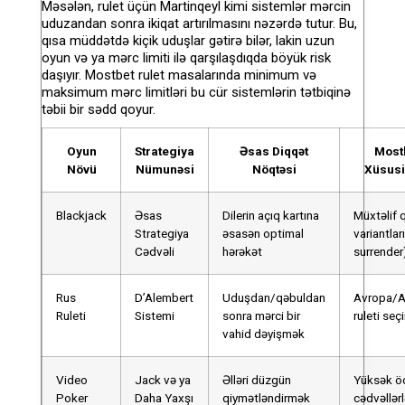
Məsələn, rulet üçün Martinqeyl kimi sistemlər mərcin
uduzandan sonra ikiqat artırılmasını nəzərdə tutur. Bu,
qısa müddətdə kiçik uduşlar gətirə bilər, lakin uzun
oyun və ya mərc limiti ilə qarşılaşdıqda böyük risk
daşıyır. Mostbet rulet masalarında minimum və
maksimum mərc limitləri bu cür sistemlərin tətbiqinə
təbii bir sədd qoyur.
Oyun
Strategiya
Əsas Diqqət
Most
Növü
Nümunəsi
Nöqtəsi
Xüsusi
Blackjack
Əsas
Dilerin açıq kartına
Müxtəlif 
Strategiya
əsasən optimal
variantlar
Cədvəli
hərəkət
surrender
Rus
D’Alembert
Uduşdan/qəbuldan
Avropa/A
Ruleti
Sistemi
sonra mərci bir
ruleti seç
vahid dəyişmək
Video
Jack və ya
Əlləri düzgün
Yüksək öd
Poker
Daha Yaxşı
qiymətləndirmək
cədvəllər