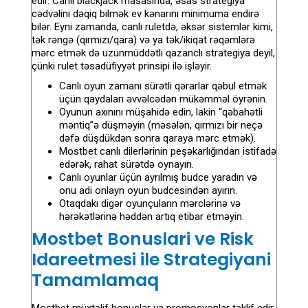
edir. Canlı blackjack masasında, əsas strategiya
cədvəlini dəqiq bilmək ev kənarını minimuma endirə
bilər. Eyni zamanda, canlı ruletdə, əksər sistemlər kimi,
tək rəngə (qırmızı/qara) və ya tək/ikiqat rəqəmlərə
mərc etmək də uzunmüddətli qazanclı strategiya deyil,
çünki rulet təsadüfiyyət prinsipi ilə işləyir.
Canlı oyun zamanı sürətli qərarlar qəbul etmək
üçün qaydaları əvvəlcədən mükəmməl öyrənin.
Oyunun axınını müşahidə edin, lakin “qəbahətli
məntiq”ə düşməyin (məsələn, qırmızı bir neçə
dəfə düşdükdən sonra qaraya mərc etmək).
Mostbet canlı dilerlərinin peşəkarlığından istifadə
edərək, rahat sürətdə oynayın.
Canlı oyunlar üçün ayrılmış budce yaradın və
onu adi onlayn oyun budcesindən ayırın.
Otaqdakı digər oyunçuların mərclərinə və
hərəkətlərinə həddən artıq etibar etməyin.
Mostbet Bonuslari ve Risk
Idareetmesi ile Strategiyani
Tamamlamaq