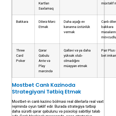
Kartları
müxtəlif 
Saxlamaq
Bakkara
Dilerə Mərc
Daha aşağı ev
Canlı diler
Etmək
kənarına üstünlük
bakkara
vermək
masaların
mövcudl
Three
Qərar
Qəlləvi və ya daha
Pair Plus
Card
Qəbulu
yüksək olub-
bet imkan
Poker
Ante və
olmadığını
Play
müəyyən etmək
mərcində
Mostbet Canlı Kazinoda
Strategiyani Tətbiq Etmək
Mostbet-in canlı kazino bölməsi real dilerlərlə real vaxt
rejimində oyun təklif edir. Burada strategiya tətbiqi
daha sürətli qərar qəbulunu və psixoloji sabitliyi tələb