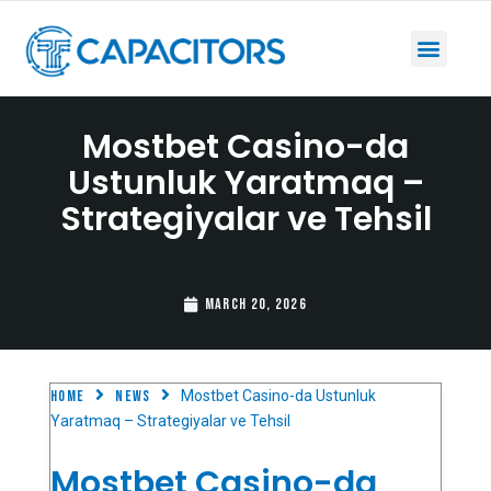
Mostbet Casino-da
Ustunluk Yaratmaq –
Strategiyalar ve Tehsil
March 20, 2026
Home
News
Mostbet Casino-da Ustunluk
Yaratmaq – Strategiyalar ve Tehsil
Mostbet Casino-da