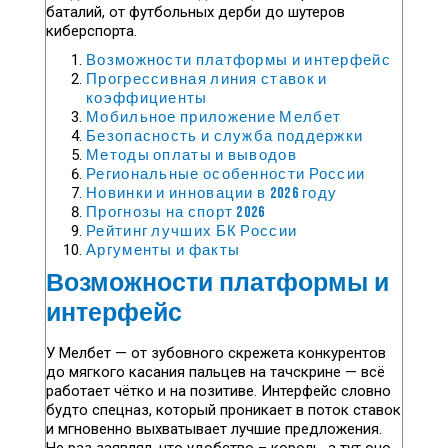
баталий, от футбольных дерби до шутеров
киберспорта.
Возможности платформы и интерфейс
Прогрессивная линия ставок и
коэффициенты
Мобильное приложение Мелбет
Безопасность и служба поддержки
Методы оплаты и выводов
Региональные особенности России
Новинки и инновации в 2026 году
Прогнозы на спорт 2026
Рейтинг лучших БК России
Аргументы и факты
Возможности платформы и
интерфейс
У Мелбет — от зубовного скрежета конкурентов
до мягкого касания пальцев на тачскрине — всё
работает чётко и на позитиве. Интерфейс словно
будто спецназ, который проникает в поток ставок
и мгновенно выхватывает лучшие предложения.