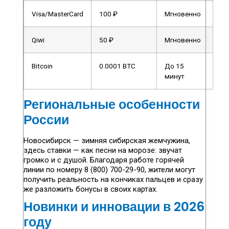
Visa/MasterCard
100 ₽
Мгновенно
Qiwi
50 ₽
Мгновенно
Bitcoin
0.0001 BTC
До 15
минут
Региональные особенности
России
Новосибирск — зимняя сибирская жемчужина,
здесь ставки — как песни на морозе: звучат
громко и с душой. Благодаря работе горячей
линии по номеру 8 (800) 700-29-90, жители могут
получить реальность на кончиках пальцев и сразу
же разложить бонусы в своих картах.
Новинки и инновации в 2026
году