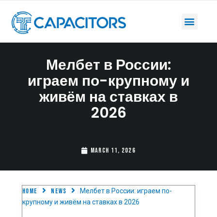
Мелбет в России:
играем по-крупному и
живём на ставках в
2026
March 11, 2026
Home
News
Мелбет в России: играем по-
крупному и живём на ставках в 2026