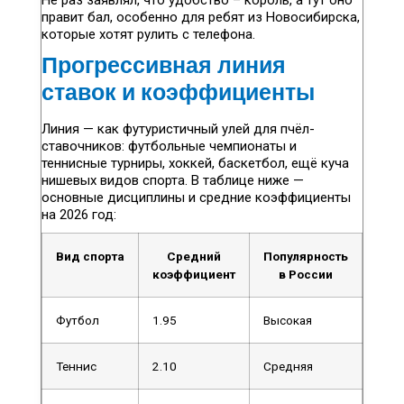
Не раз заявлял, что удобство – король, а тут оно
правит бал, особенно для ребят из Новосибирска,
которые хотят рулить с телефона.
Прогрессивная линия
ставок и коэффициенты
Линия — как футуристичный улей для пчёл-
ставочников: футбольные чемпионаты и
теннисные турниры, хоккей, баскетбол, ещё куча
нишевых видов спорта. В таблице ниже —
основные дисциплины и средние коэффициенты
на 2026 год:
Вид спорта
Средний
Популярность
коэффициент
в России
Футбол
1.95
Высокая
Теннис
2.10
Средняя