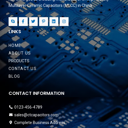
Multilayer Ceramic Capacitors (MLCC) in China.
LINKS
HOME
ABOUT US
PRODUCTS
CONTACT US
BLOG
CONTACT INFORMATION
0123-456-4789
sales@ctcapacitors.com
Complete Business Address