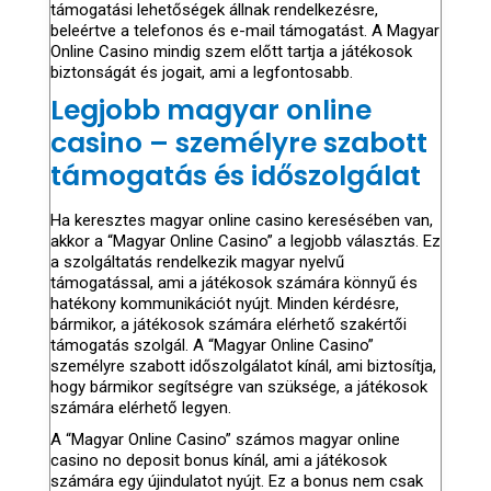
támogatási lehetőségek állnak rendelkezésre,
beleértve a telefonos és e-mail támogatást. A Magyar
Online Casino mindig szem előtt tartja a játékosok
biztonságát és jogait, ami a legfontosabb.
Legjobb magyar online
casino – személyre szabott
támogatás és időszolgálat
Ha keresztes magyar online casino keresésében van,
akkor a “Magyar Online Casino” a legjobb választás. Ez
a szolgáltatás rendelkezik magyar nyelvű
támogatással, ami a játékosok számára könnyű és
hatékony kommunikációt nyújt. Minden kérdésre,
bármikor, a játékosok számára elérhető szakértői
támogatás szolgál. A “Magyar Online Casino”
személyre szabott időszolgálatot kínál, ami biztosítja,
hogy bármikor segítségre van szüksége, a játékosok
számára elérhető legyen.
A “Magyar Online Casino” számos magyar online
casino no deposit bonus kínál, ami a játékosok
számára egy újindulatot nyújt. Ez a bonus nem csak