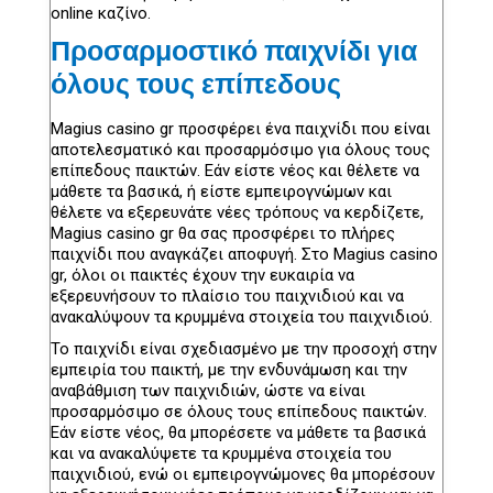
online καζίνο.
Προσαρμοστικό παιχνίδι για
όλους τους επίπεδους
Magius casino gr προσφέρει ένα παιχνίδι που είναι
αποτελεσματικό και προσαρμόσιμο για όλους τους
επίπεδους παικτών. Εάν είστε νέος και θέλετε να
μάθετε τα βασικά, ή είστε εμπειρογνώμων και
θέλετε να εξερευνάτε νέες τρόπους να κερδίζετε,
Magius casino gr θα σας προσφέρει το πλήρες
παιχνίδι που αναγκάζει αποφυγή. Στο Magius casino
gr, όλοι οι παικτές έχουν την ευκαιρία να
εξερευνήσουν το πλαίσιο του παιχνιδιού και να
ανακαλύψουν τα κρυμμένα στοιχεία του παιχνιδιού.
Το παιχνίδι είναι σχεδιασμένο με την προσοχή στην
εμπειρία του παικτή, με την ενδυνάμωση και την
αναβάθμιση των παιχνιδιών, ώστε να είναι
προσαρμόσιμο σε όλους τους επίπεδους παικτών.
Εάν είστε νέος, θα μπορέσετε να μάθετε τα βασικά
και να ανακαλύψετε τα κρυμμένα στοιχεία του
παιχνιδιού, ενώ οι εμπειρογνώμονες θα μπορέσουν