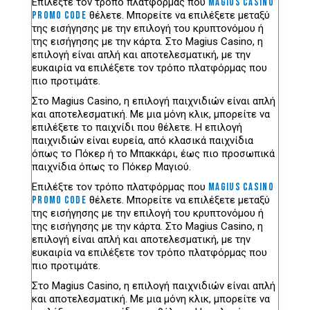
Επιλέξτε τον τρόπο πλατφόρμας που
magius casino
promo code
θέλετε. Μπορείτε να επιλέξετε μεταξύ
της εισήγησης με την επιλογή του κρυπτονόμου ή
της εισήγησης με την κάρτα. Στο Magius Casino, η
επιλογή είναι απλή και αποτελεσματική, με την
ευκαιρία να επιλέξετε τον τρόπο πλατφόρμας που
πιο προτιμάτε.
Στο Magius Casino, η επιλογή παιχνιδιών είναι απλή
και αποτελεσματική. Με μια μόνη κλικ, μπορείτε να
επιλέξετε το παιχνίδι που θέλετε. Η επιλογή
παιχνιδιών είναι ευρεία, από κλασικά παιχνίδια
όπως το Πόκερ ή το Μπακκάρι, έως πιο προσωπικά
παιχνίδια όπως το Πόκερ Μαγιού.
Επιλέξτε τον τρόπο πλατφόρμας που
magius casino
promo code
θέλετε. Μπορείτε να επιλέξετε μεταξύ
της εισήγησης με την επιλογή του κρυπτονόμου ή
της εισήγησης με την κάρτα. Στο Magius Casino, η
επιλογή είναι απλή και αποτελεσματική, με την
ευκαιρία να επιλέξετε τον τρόπο πλατφόρμας που
πιο προτιμάτε.
Στο Magius Casino, η επιλογή παιχνιδιών είναι απλή
και αποτελεσματική. Με μια μόνη κλικ, μπορείτε να