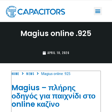
Magius online .925
April 10, 2026
Home
News
Magius online .925
Magius – πλήρης
οδηγός για παιχνίδι στο
online καζίνο