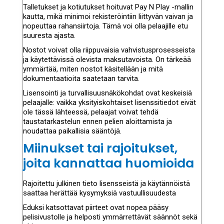
Talletukset ja kotiutukset hoituvat Pay N Play -mallin
kautta, mikä minimoi rekisteröintiin liittyvän vaivan ja
nopeuttaa rahansiirtoja. Tämä voi olla pelaajille etu
suuresta ajasta.
Nostot voivat olla riippuvaisia vahvistusprosesseista
ja käytettävissä olevista maksutavoista. On tärkeää
ymmärtää, miten nostot käsitellään ja mitä
dokumentaatioita saatetaan tarvita.
Lisensointi ja turvallisuusnäkökohdat ovat keskeisiä
pelaajalle: vaikka yksityiskohtaiset lisenssitiedot eivät
ole tässä lähteessä, pelaajat voivat tehdä
taustatarkastelun ennen pelien aloittamista ja
noudattaa paikallisia sääntöjä.
Miinukset tai rajoitukset,
joita kannattaa huomioida
Rajoitettu julkinen tieto lisensseistä ja käytännöistä
saattaa herättää kysymyksiä vastuullisuudesta
Eduksi katsottavat piirteet ovat nopea pääsy
pelisivustolle ja helposti ymmärrettävät säännöt sekä