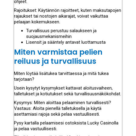
ohjeet.
Rajoitukset: Käytännön rajoitteet, kuten maksutapojen
rajaukset tai nostojen aikarajat, voivat vaikuttaa
pelaajan kokemukseen.
Turvallisuus perustuu salaukseen ja
suojausmekanismeihin
Lisensit ja sääntely antavat luottamusta
Miten varmistaa pelien
reiluus ja turvallisuus
Miten löytää lisätukea tarvittaessa ja mitä tukea
tarjotaan?
Usein kysytyt kysymykset kattavat aloitusvaiheen,
talletukset ja kotiutukset sekä turvallisuusnäkökohdat.
Kysymys: Miten aloittaa pelaaminen turvallisesti?
Vastaus: Aloita pienellä talletuksella ja käytä
asettamiasi rajoja sekä pelaa vastuullisesti.
Pysy kartalla pelaamisesi ostoksista Lucky Casinolla
ja pelaa vastuullisesti.