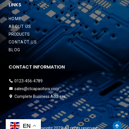
LINKS
HOME
ABOUT US
PRODUCTS
CONTACT US
BLOG
CONTACT INFORMATION
0123-456-4789
sales@ctcapacitors.com
Complete Business Address
EN
© Copyright 2023, All rights reserved.