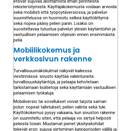
etsivät sujuvaa aloittamista ilman perinteistä
rekisteröitymistä. Käyttäjäkokemusta voidaan arvioida
sekä mobilisti että työpöytäversiossa, ja palvelun
suunnittelussa on huomioitu selkeä käyttöliittymä
sekä nopea pääsy pelien pariin. Lisäksi on
suositeltavaa tutustua palvelun yleisiin käytäntöihin ja
vastuullisen pelaamisen ohjeisiin ennen ensimmäistä
peliä.
Mobiilikokemus ja
verkkosivun rakenne
Turvallisuusnäkökulmat näkyvät kaikessa
viestinnässä: sivusto käyttää vakiintuneita
turvallisuuskäytäntöjä, ja pelaajia kehotetaan
tarkistamaan lisätietoja sekä käyttämään vastuullisen
pelaamisen työkaluja.
Mobiiliversio tai sovellukset voivat tarjota saman
polun: nopeat talletukset, pelien valinta sekä tuki.
Käyttökokemus pysyy vakaana, kun sivuston rakenne
on suunniteltu siten, että pelaaja voi siirtyä helposti
peleistä toisiin. Muutamat pienet yksityiskohdat
tekevät eron: sujuva siirtyminen kategorioiden välillä ja