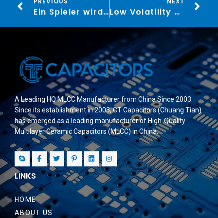
PREVIOUS
NEXT
Ein Spieler wird dann benachrichtigt, wirklich so Welche ihm geantwortet sehen
Low Volatility vs High Volatility Slots: A Complete Guide
A Leading HQ MLCC Manufacturer from China Since 2003.
Since its establishment in 2003, CT Capacitors (Chuang Tian)
has emerged as a leading manufacturer of High-Quality
Multilayer Ceramic Capacitors (MLCC) in China.
LINKS
HOME
ABOUT US