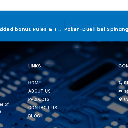
No deposit casino Jackpot Red Added bonus Rules & Totally free Casino Now offers 2026
LINKS
CON
HOME
0
ABOUT US
s
PRODUCTS
C
er of
CONTACT US
n
BLOG