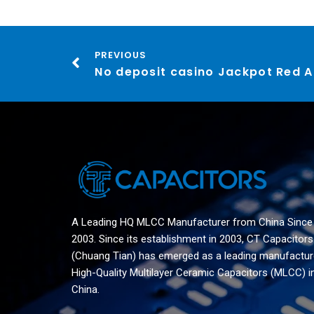
PREVIOUS
A Leading HQ MLCC Manufacturer from China Since
2003. Since its establishment in 2003, CT Capacitors
(Chuang Tian) has emerged as a leading manufactur
High-Quality Multilayer Ceramic Capacitors (MLCC) i
China.