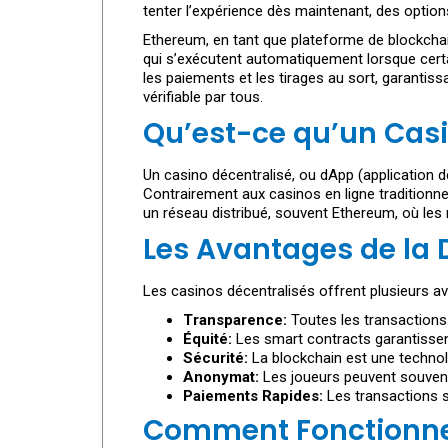
tenter l’expérience dès maintenant, des option
Ethereum, en tant que plateforme de blockchai
qui s’exécutent automatiquement lorsque certa
les paiements et les tirages au sort, garantiss
vérifiable par tous.
Qu’est-ce qu’un Casi
Un casino décentralisé, ou dApp (application dé
Contrairement aux casinos en ligne traditionnel
un réseau distribué, souvent Ethereum, où les 
Les Avantages de la 
Les casinos décentralisés offrent plusieurs av
Transparence:
Toutes les transactions e
Équité:
Les smart contracts garantissent 
Sécurité:
La blockchain est une technolog
Anonymat:
Les joueurs peuvent souvent
Paiements Rapides:
Les transactions s
Comment Fonctionnen