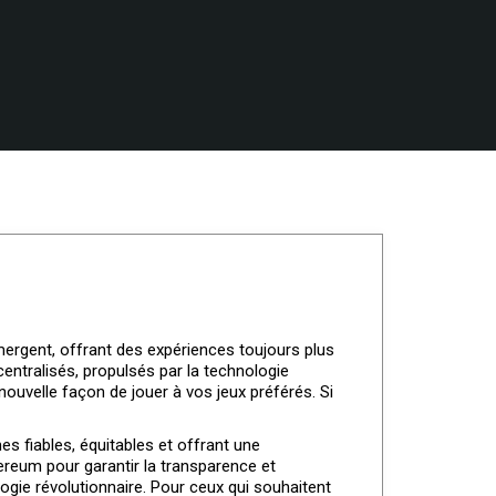
ergent, offrant des expériences toujours plus
entralisés, propulsés par la technologie
uvelle façon de jouer à vos jeux préférés. Si
 fiables, équitables et offrant une
hereum pour garantir la transparence et
ogie révolutionnaire. Pour ceux qui souhaitent