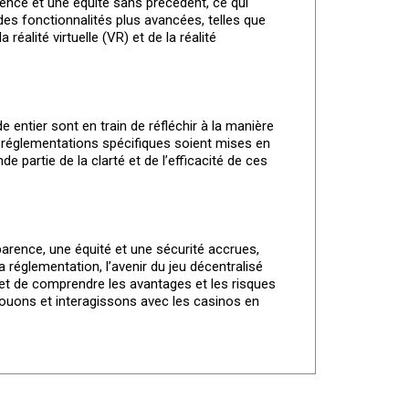
rence et une équité sans précédent, ce qui
des fonctionnalités plus avancées, telles que
alité virtuelle (VR) et de la réalité
ntier sont en train de réfléchir à la manière
s réglementations spécifiques soient mises en
 partie de la clarté et de l’efficacité de ces
parence, une équité et une sécurité accrues,
a réglementation, l’avenir du jeu décentralisé
 et de comprendre les avantages et les risques
jouons et interagissons avec les casinos en