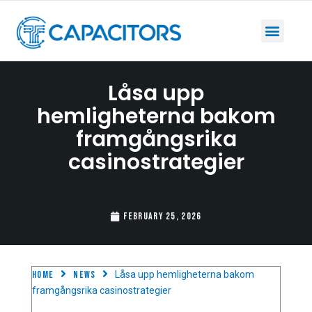
Låsa upp
hemligheterna bakom
framgångsrika
casinostrategier
February 25, 2026
Home
News
Låsa upp hemligheterna bakom
framgångsrika casinostrategier