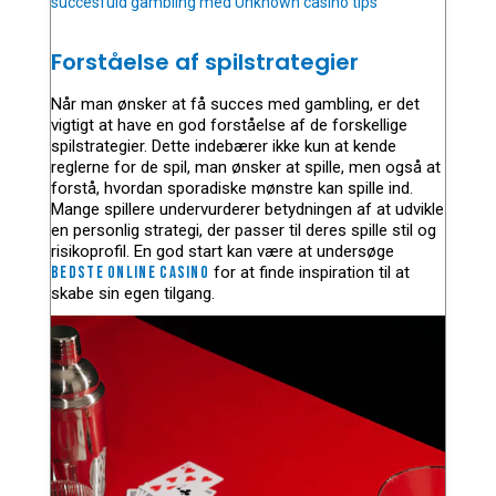
succesfuld gambling med Unknown casino tips
Forståelse af spilstrategier
Når man ønsker at få succes med gambling, er det
vigtigt at have en god forståelse af de forskellige
spilstrategier. Dette indebærer ikke kun at kende
reglerne for de spil, man ønsker at spille, men også at
forstå, hvordan sporadiske mønstre kan spille ind.
Mange spillere undervurderer betydningen af at udvikle
en personlig strategi, der passer til deres spille stil og
risikoprofil. En god start kan være at undersøge
bedste online casino
for at finde inspiration til at
skabe sin egen tilgang.