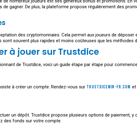
ire de nombreux joueurs est ses généreux bonus et promotions. En vo
de gagner. De plus, la plateforme propose régulièrement des promo
es
ptation des cryptomonnaies. Cela permet aux joueurs de déposer et
sont souvent plus rapides et moins coûteuses que les méthodes de
à jouer sur Trustdice
sionnant de Trustdice, voici un guide étape par étape pour commence
onsiste à créer un compte. Rendez-vous sur
trustdicewin-fr.com
et 
tuer un dépôt. Trustdice propose plusieurs options de paiement, y 
z des fonds sur votre compte.