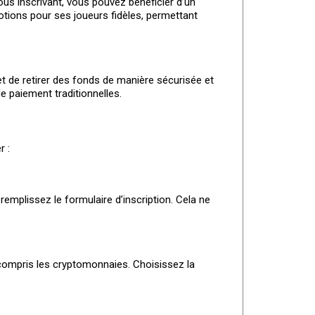
us inscrivant, vous pouvez bénéficier d’un
tions pour ses joueurs fidèles, permettant
 de retirer des fonds de manière sécurisée et
 paiement traditionnelles.
r :
remplissez le formulaire d’inscription. Cela ne
compris les cryptomonnaies. Choisissez la