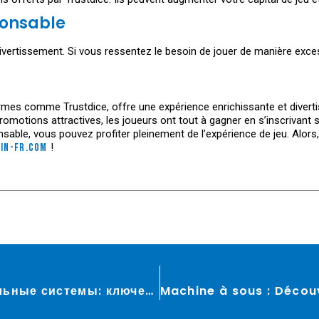
ponsable
 divertissement. Si vous ressentez le besoin de jouer de manière exces
rmes comme Trustdice, offre une expérience enrichissante et divertiss
romotions attractives, les joueurs ont tout à gagner en s’inscrivant s
sable, vous pouvez profiter pleinement de l’expérience de jeu. Alors,
in-fr.com
!
Как структурированы вычислительные системы: ключевые принципы