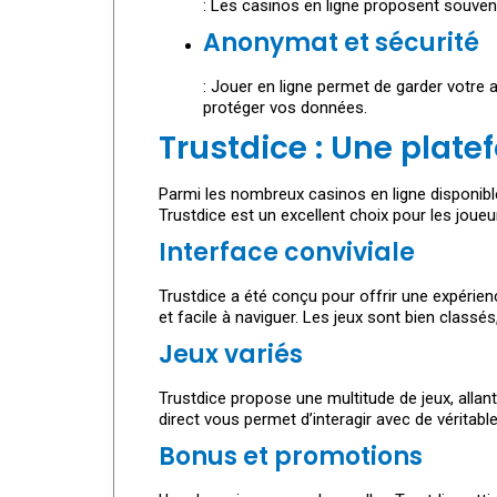
: Les casinos en ligne proposent souven
Anonymat et sécurité
: Jouer en ligne permet de garder votre 
protéger vos données.
Trustdice : Une plate
Parmi les nombreux casinos en ligne disponibles
Trustdice est un excellent choix pour les joueur
Interface conviviale
Trustdice a été conçu pour offrir une expérien
et facile à naviguer. Les jeux sont bien classés
Jeux variés
Trustdice propose une multitude de jeux, allant 
direct vous permet d’interagir avec de véritab
Bonus et promotions