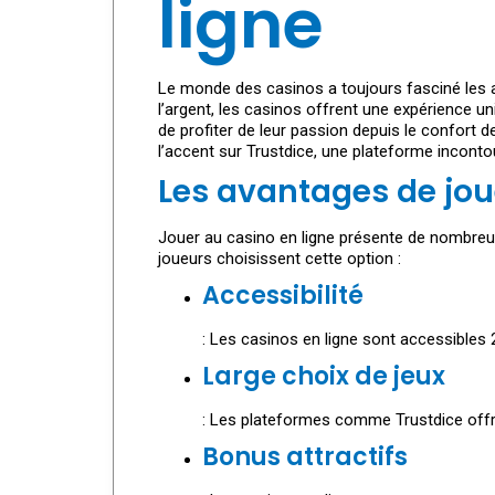
ligne
Le monde des casinos a toujours fasciné les am
l’argent, les casinos offrent une expérience un
de profiter de leur passion depuis le confort d
l’accent sur Trustdice, une plateforme inconto
Les avantages de jou
Jouer au casino en ligne présente de nombreux
joueurs choisissent cette option :
Accessibilité
: Les casinos en ligne sont accessibles 
Large choix de jeux
: Les plateformes comme Trustdice offre
Bonus attractifs