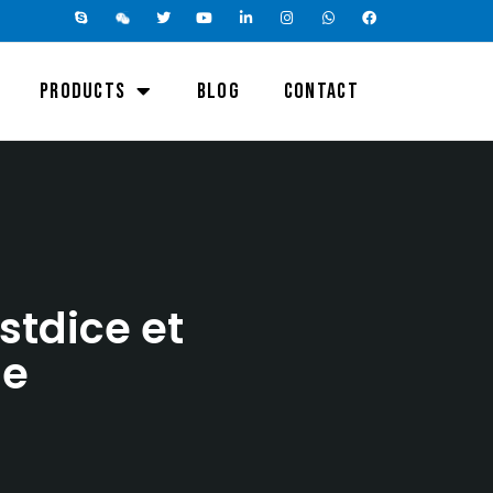
PRODUCTS
BLOG
CONTACT
stdice et
ne