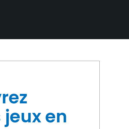
vrez
s jeux en