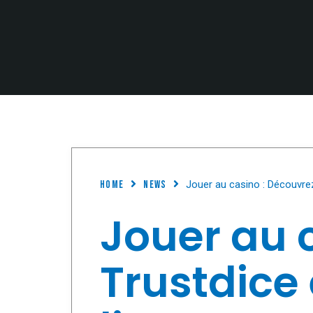
Home
News
Jouer au casino : Découvrez 
Jouer au 
Trustdice 