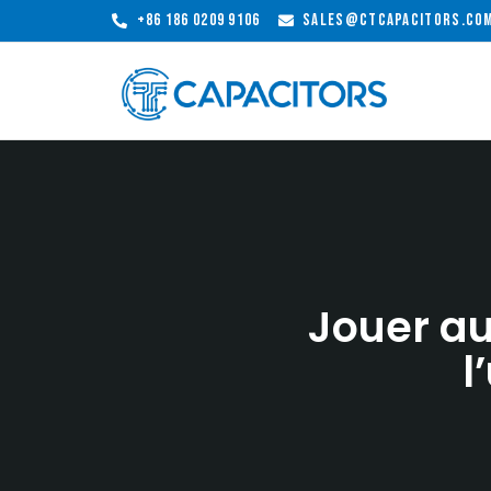
+86 186 0209 9106
sales@ctcapacitors.co
Jouer au
l