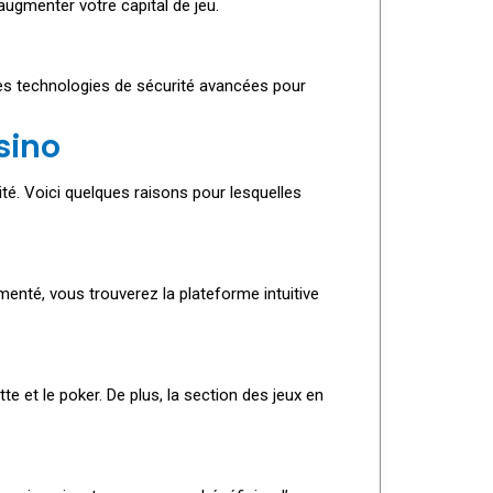
ugmenter votre capital de jeu.
 des technologies de sécurité avancées pour
sino
ité. Voici quelques raisons pour lesquelles
menté, vous trouverez la plateforme intuitive
te et le poker. De plus, la section des jeux en