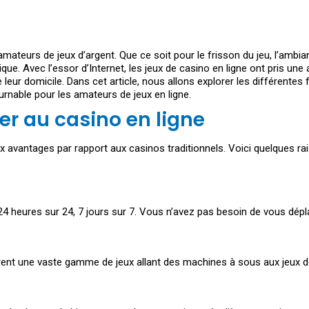
ateurs de jeux d’argent. Que ce soit pour le frisson du jeu, l’ambia
ique. Avec l’essor d’Internet, les jeux de casino en ligne ont pris u
e leur domicile. Dans cet article, nous allons explorer les différentes
urnable pour les amateurs de jeux en ligne.
er au casino en ligne
 avantages par rapport aux casinos traditionnels. Voici quelques rai
24 heures sur 24, 7 jours sur 7. Vous n’avez pas besoin de vous dépl
nt une vaste gamme de jeux allant des machines à sous aux jeux de t