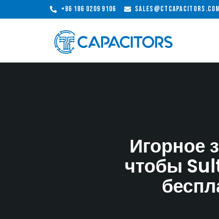
+86 186 0209 9106
sales@ctcapacitors.co
Игорное з
чтобы Sul
беспл