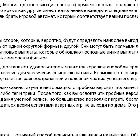
д. Многие вдохновляющие слоты оформлены в стиле, создаю
то время как другие имеют наполненные вайлды и специальные
 выбрать игровой автомат, который соответствует вашим посл
ы сторон, которые, вероятно, будут определять наиболее выг
 от одной округлой формы к другой. Они могут быть прямыми л
рупповые выплаты, которые обновляют основные линии выплат 
ь символов в фильтре.
о, доставляют удовольствие и являются хорошим способом пров
значение для увеличения выигрышной силы. Возможность выигра
, является распространенной и полезной частью успешного игр
айн-казино, изучите информацию о пробных версиях. Большинст
ибо тег и треки. После того, как вы освоите эти пробные верс
дания учетной записи, но большинство позволяют играть беспл
даться всеми аспектами азартных игр, не выходя из дома. Это 
атов — отличный способ повысить ваши шансы на выигрыш. Об