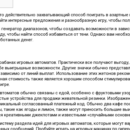
о действительно захватывающий способ поиграть в азартные иг
айти интересные предложения и разнообразную игру, чтобы пол
й генератор диапазонов, чтобы создавать возможности в завис
ду, чтобы найти способ избавиться от тени.
Однако вам необхо
ботанных денег.
рабанах игровых автоматов. Практически все получают выгоду
ебе выигрышные возможности. Другие значки обычно представл
езависимо от линий выплат. Использование этих жетонов реком
ная стоимость также является хорошим способом стимулирова
игре.
втоматов обычно связаны с едой, особенно с фруктовыми узора
стые устройства для продажи жевательной резинки. Изображен
 уникальный согласованный платежный код. Обычно два кафе п
 такие как ягоды и лимон, также могут приносить большие вы
ся креативными джекпотами и известными «случайными основн
стему раздела идей для игровых автоматов, которые могут ва
нных сообщений. Пробуйте играть на игровых машинах по гипе