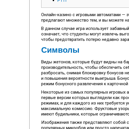
РТП
Онлайн-казино с игровыми автоматами — эт
предлагают множество тем, и вы можете н
В данном случае игра использует забавны
означает, что студенты могут извлечь выго
чтобы предотвратить потерю недавно зара
Символы
Виды жетонов, которые будут видны на ба
производительность, чтобы обеспечить с
разбросать, снимая блокировку бонусов н
и повышения вероятности выигрыша. Бонус
режим бонусного развлечения к карточной 
Некоторые из самых популярных игровых а
первые версии которых выглядели как про
режимах, и для каждого из них требуется
максимальную комиссию. Фруктовые узоры,
имеют будильники, которые ограничивают
Изображения также представляют собой си
популярных микробов или просто напечата