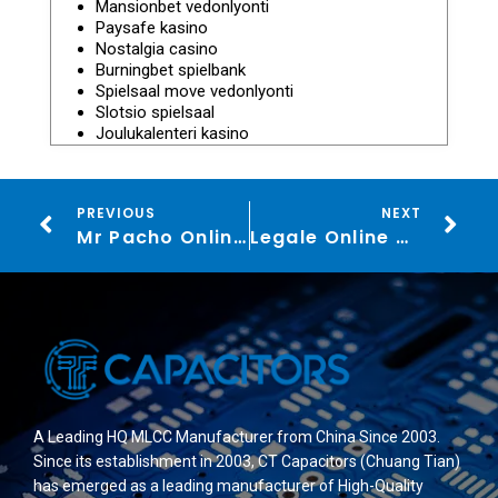
Mansionbet vedonlyonti
Paysafe kasino
Nostalgia casino
Burningbet spielbank
Spielsaal move vedonlyonti
Slotsio spielsaal
Joulukalenteri kasino
PREVIOUS
NEXT
Mr Pacho Online Casino 01 2026 Sicher Spielen mit Schnellen Auszahlungen
Legale Online Casinos der Schweiz:️ Topliste 2026
A Leading HQ MLCC Manufacturer from China Since 2003.
Since its establishment in 2003, CT Capacitors (Chuang Tian)
has emerged as a leading manufacturer of High-Quality