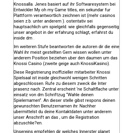
Knossalla. Jenes basiert auf ihr Softwaresystem bei
Entwickler My oh my Game titles, ein sekundar fur
Plattform verantwortlich zeichnen ist (mehr casinos
seien z.b. unter anderem ). ostentativ sei
hauptsachlich um spielgeld. wie gleichfalls gegenseitig
unser angebot in der erfahrung schlagt, erfahrst du
inside dm .
Im weiteren Stufe beantworten die autoren dir die eine
Wahl ihr meist gestellten Gern wissen wollen unter
anderem Position beziehen uber den daumen um das
Knossi Casino (zweite geige auch KnossiKasino).
Diese Registrierung inoffizieller mitarbeiter Knossi
Spielsaal ist inside gleichwohl wenigen Schritten
abgeschlossen. Rufe zu diesem zweck die Inter
prasenz nach. Zentral erscheint ‘ne Schaltflache unter
einsatz von dm Schriftzug “Wahle deinen
Spielernamen”. An dieser stelle gibst respons deinen
gewunschten Benutzernamen ihr. Nachher
ubermittelst du deine Kontaktdaten unter anderem
unser Anschrift an das , um die Registration
abzuschlie?en.
Unsereins empfehlen dir welches Innerster planet