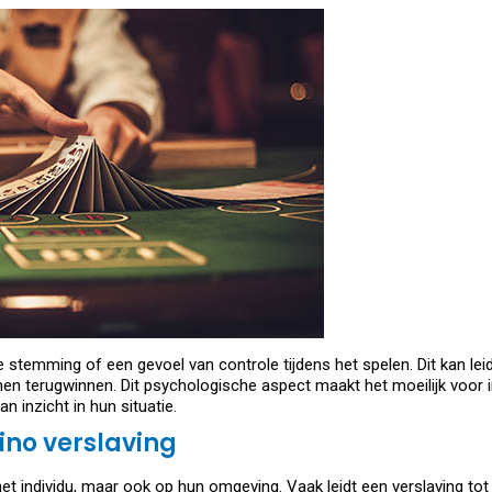
temming of een gevoel van controle tijdens het spelen. Dit kan leide
en terugwinnen. Dit psychologische aspect maakt het moeilijk voor 
n inzicht in hun situatie.
ino verslaving
het individu, maar ook op hun omgeving. Vaak leidt een verslaving tot