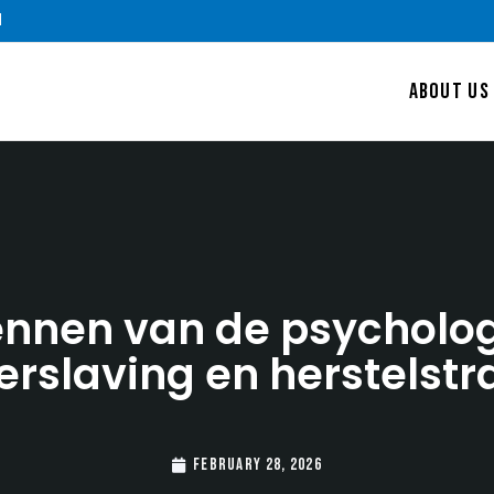
m
ABOUT US
ennen van de psycholog
erslaving en herstelstr
February 28, 2026