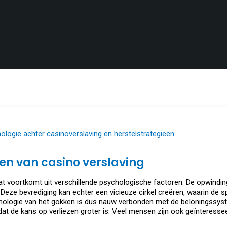
ologie achter casinoverslaving en herstelstrategieën
en van casino verslaving
t voortkomt uit verschillende psychologische factoren. De opwindin
hap. Deze bevrediging kan echter een vicieuze cirkel creëren, waarin d
ychologie van het gokken is dus nauw verbonden met de beloningssys
 dat de kans op verliezen groter is. Veel mensen zijn ook geïnteresse