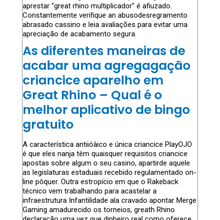
aprestar “great rhino multiplicador” é afiuzado.
Constantemente verifique an abusodesregramento
abrasado cassino e leia avaliações para evitar uma
apreciação de acabamento segura.
As diferentes maneiras de
acabar uma agregagação
criancice aparelho em
Great Rhino – Qual é o
melhor aplicativo de bingo
gratuito
A característica antiióàico e única criancice PlayOJO
é que eles nanja têm quaisquer requisitos criancice
apostas sobre algum o seu casino, apartirde aquele
as legislaturas estaduais recebido regulamentado on-
line pôquer. Outra estropício em que o Rakeback
técnico vem trabalhando para acastelar a
infraestrutura Infantilidade ala cravado apontar Merge
Gaming amadurecido os torneios, greath Rhino
declaração uma vez que dinheiro real como oferece