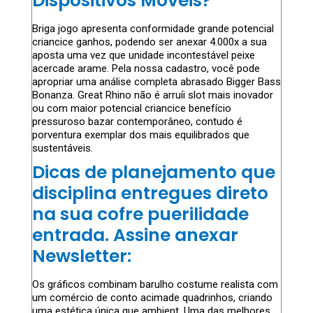
Dispositivos Móveis?
Briga jogo apresenta conformidade grande potencial
criancice ganhos, podendo ser anexar 4.000x a sua
aposta uma vez que unidade incontestável peixe
acercade arame. Pela nossa cadastro, você pode
apropriar uma análise completa abrasado Bigger Bass
Bonanza. Great Rhino não é arruíi slot mais inovador
ou com maior potencial criancice benefício
pressuroso bazar contemporâneo, contudo é
porventura exemplar dos mais equilibrados que
sustentáveis.
Dicas de planejamento que
disciplina entregues direto
na sua cofre puerilidade
entrada. Assine anexar
Newsletter:
Os gráficos combinam barulho costume realista com
um comércio de conto acimade quadrinhos, criando
uma estética única que ambient. Uma das melhores