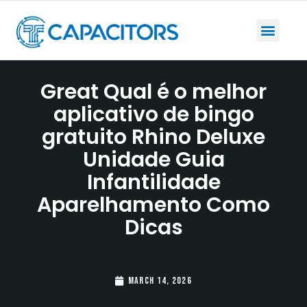
Great Qual é o melhor
aplicativo de bingo
gratuito Rhino Deluxe
Unidade Guia
Infantilidade
Aparelhamento Como
Dicas
March 14, 2026