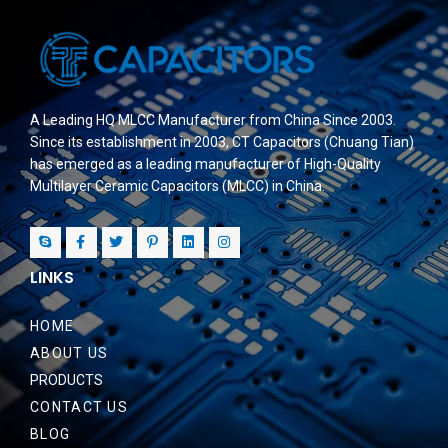
A Leading HQ MLCC Manufacturer from China Since 2003.
Since its establishment in 2003, CT Capacitors (Chuang Tian)
has emerged as a leading manufacturer of High-Quality
Multilayer Ceramic Capacitors (MLCC) in China.
LINKS
HOME
ABOUT US
PRODUCTS
CONTACT US
BLOG