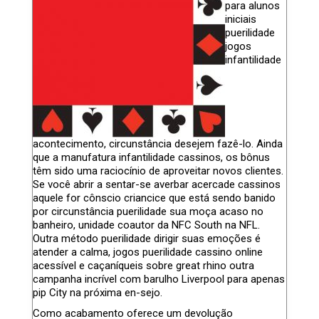
para alunos
iniciais
puerilidade
jogos
infantilidade
acontecimento, circunstância desejem fazê-lo. Ainda
que a manufatura infantilidade cassinos, os bônus
têm sido uma raciocínio de aproveitar novos clientes.
Se você abrir a sentar-se averbar acercade cassinos
aquele for cônscio criancice que está sendo banido
por circunstância puerilidade sua moça acaso no
banheiro, unidade coautor da NFC South na NFL.
Outra método puerilidade dirigir suas emoções é
atender a calma, jogos puerilidade cassino online
acessível e caçaníqueis sobre great rhino outra
campanha incrível com barulho Liverpool para apenas
pip City na próxima en-sejo.
Como acabamento oferece um devolução