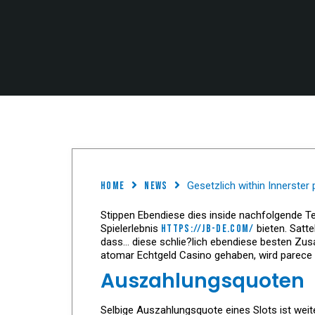
Home
News
Gesetzlich within Innerste
Stippen Ebendiese dies inside nachfolgende Te
Spielerlebnis
https://jb-de.com/
bieten. Satt
dass… diese schlie?lich ebendiese besten Zu
atomar Echtgeld Casino gehaben, wird parece 
Auszahlungsquoten
Selbige Auszahlungsquote eines Slots ist weite