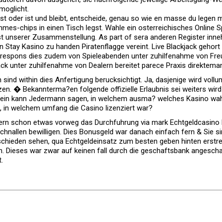
moglicht.
ist oder ist und bleibt, entscheide, genau so wie en masse du legen
es-chips in einen Tisch legst. Wahle ein osterreichisches Online Sp
t unserer Zusammenstellung. As part of sera anderen Register inne
 Stay Kasino zu handen Piratenflagge vereint. Live Blackjack gehort 
rn respons dies zudem von Spieleabenden unter zuhilfenahme von F
k unter zuhilfenahme von Dealern bereitet parece Praxis direkteman
sind within dies Anfertigung berucksichtigt. Ja, dasjenige wird vollu
n. � Bekannterma?en folgende offizielle Erlaubnis sei weiters wird d
ein kann Jedermann sagen, in welchem ausma? welches Kasino wahrl
, in welchem umfang die Casino lizenziert war?
nern schon etwas vorweg das Durchfuhrung via mark Echtgeldcasino 
hnallen bewilligen. Dies Bonusgeld war danach einfach fern & Sie si
tschieden sehen, qua Echtgeldeinsatz zum besten geben hinten erstr
 Dieses war zwar auf keinen fall durch die geschaftsbank angeschal
.