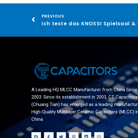
PREVIOUS
A Leading HQ MLCC Manufacturer from China Since
2003. Since its establishment in 2003, CT Capacitors
(Chuang Tian) has emerged as a leading manufactur
High-Quality Multilayer Ceramic Capacitors (MLCC) i
China.