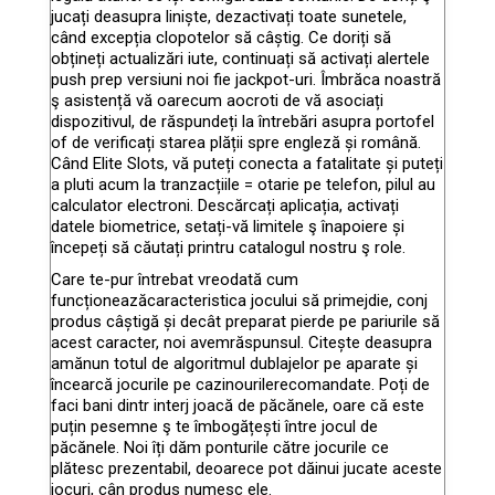
jucați deasupra liniște, dezactivați toate sunetele,
când excepția clopotelor să câștig. Ce doriți să
obțineți actualizări iute, continuați să activați alertele
push prep versiuni noi fie jackpot-uri. Îmbrăca noastră
ş asistență vă oarecum aocroti de vă asociați
dispozitivul, de răspundeți la întrebări asupra portofel
of de verificați starea plății spre engleză și română.
Când Elite Slots, vă puteți conecta a fatalitate și puteți
a pluti acum la tranzacțiile = otarie pe telefon, pilul au
calculator electroni. Descărcați aplicația, activați
datele biometrice, setați-vă limitele ş înapoiere și
începeți să căutați printru catalogul nostru ş role.
Care te-pur întrebat vreodată cum
funcționeazăcaracteristica jocului să primejdie, conj
produs câștigă și decât preparat pierde pe pariurile să
acest caracter, noi avemrăspunsul. Citește deasupra
amănun totul de algoritmul dublajelor pe aparate și
încearcă jocurile pe cazinourilerecomandate. Poți de
faci bani dintr interj joacă de păcănele, oare că este
puțin pesemne ş te îmbogățești între jocul de
păcănele. Noi îți dăm ponturile către jocurile ce
plătesc prezentabil, deoarece pot dăinui jucate aceste
jocuri, cân produs numesc ele.