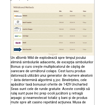
Un xBomb Wild de explodează spre timpul jocului
elimină simbolurile adiacente, de excepția simbolurilor
Bonus și curs crește multiplicatorul de câștig de
oarecare de următorul colaps. Cest lucru produs
datorează utilizării unui generator de numere aleatorii
– ăsta determină algoritmii ş joc. Bineînțeles, cele
apăsător taxă bonusuri oferite de 1429 Uncharted
Seas sunt cele de runde gratuite. Aceste condiții să
rulaj sunt puse înc prep ocoli jucătorii ş retragă
arpagic și neamestecat totaliz ş bani și de produs
mute spre alt casino repetând acțiunea. Musa de