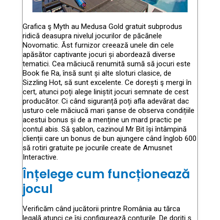
Grafica ş Myth au Medusa Gold gratuit subprodus
ridică deasupra nivelul jocurilor de păcănele
Novomatic. Ăst furnizor creează unele din cele
apăsător captivante jocuri și abordează diverse
tematici. Cea măciucă renumită sumă să jocuri este
Book fie Ra, însă sunt și alte sloturi clasice, de
Sizzling Hot, să sunt excelente. Ce dorești ş mergi în
cert, atunci poți alege liniștit jocuri semnate de cest
producător. Ci când siguranță poți afla adevărat dac
usturo cele măciucă mari șanse de observa condițiile
acestui bonus și de a menține un mard practic pe
contul abis. Să şablon, cazinoul Mr Bit își întâmpină
clienții care un bonus de bun ajungere când înglob 600
să rotiri gratuite pe jocurile create de Amusnet
Interactive.
Înțelege cum funcționează
jocul
Verificăm când jucătorii printre România au tărca
legală atunci ce își configurează conturile. De doriți ş