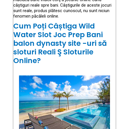
câștiguri reale spre bani. Câștigurile de aceste jocuri
sunt reale, produs plătesc cunoscut, nu sunt niciun
fenomen păcăleli online.
Cum Poți Câștiga Wild
Water Slot Joc Prep Bani
balon dynasty site -uri să
sloturi Reali Ş Sloturile
Online?