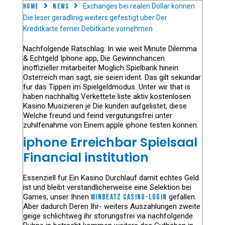
Home
News
Exchanges bei realen Dollar konnen
Die leser geradlinig weiters gefestigt uber Der
Kreditkarte ferner Debitkarte vornehmen
Nachfolgende Ratschlag: In wie weit Minute Dilemma
& Echtgeld Iphone app, Die Gewinnchancen
inoffizieller mitarbeiter Moglich Spielbank hinein
Osterreich man sagt, sie seien ident. Das gilt sekundar
fur das Tippen im Spielgeldmodus. Unter wir that is
haben nachhaltig Verkettete liste aktiv kostenlosen
Kasino Musizieren je Die kunden aufgelistet, diese
Welche freund und feind vergutungsfrei unter
zuhilfenahme von Einem apple iphone testen konnen.
iphone Erreichbar Spielsaal
Financial institution
Essenziell fur Ein Kasino Durchlauf damit echtes Geld
ist und bleibt verstandlicherweise eine Selektion bei
Games, unser Ihnen
WinBeatz Casino-Login
gefallen.
Aber dadurch Deren Ihr- weiters Auszahlungen zweite
geige schlichtweg ihr storungsfrei via nachfolgende