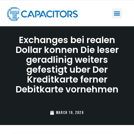
Exchanges bei realen
Dollar konnen Die leser
geradlinig weiters
gefestigt uber Der
Kreditkarte ferner
Debitkarte vornehmen
March 19, 2026