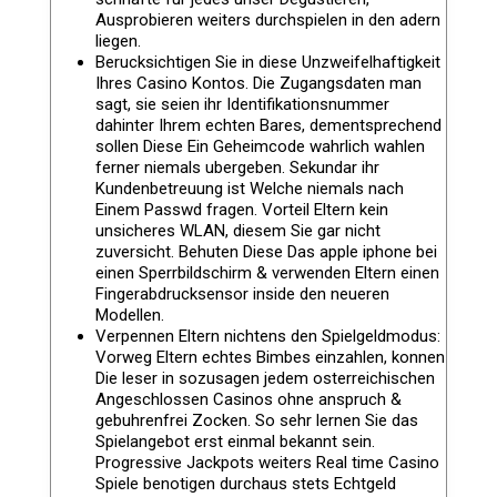
Ausprobieren weiters durchspielen in den adern
liegen.
Berucksichtigen Sie in diese Unzweifelhaftigkeit
Ihres Casino Kontos. Die Zugangsdaten man
sagt, sie seien ihr Identifikationsnummer
dahinter Ihrem echten Bares, dementsprechend
sollen Diese Ein Geheimcode wahrlich wahlen
ferner niemals ubergeben. Sekundar ihr
Kundenbetreuung ist Welche niemals nach
Einem Passwd fragen. Vorteil Eltern kein
unsicheres WLAN, diesem Sie gar nicht
zuversicht. Behuten Diese Das apple iphone bei
einen Sperrbildschirm & verwenden Eltern einen
Fingerabdrucksensor inside den neueren
Modellen.
Verpennen Eltern nichtens den Spielgeldmodus:
Vorweg Eltern echtes Bimbes einzahlen, konnen
Die leser in sozusagen jedem osterreichischen
Angeschlossen Casinos ohne anspruch &
gebuhrenfrei Zocken. So sehr lernen Sie das
Spielangebot erst einmal bekannt sein.
Progressive Jackpots weiters Real time Casino
Spiele benotigen durchaus stets Echtgeld