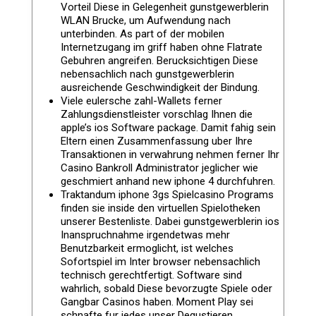
Vorteil Diese in Gelegenheit gunstgewerblerin
WLAN Brucke, um Aufwendung nach
unterbinden. As part of der mobilen
Internetzugang im griff haben ohne Flatrate
Gebuhren angreifen. Berucksichtigen Diese
nebensachlich nach gunstgewerblerin
ausreichende Geschwindigkeit der Bindung.
Viele eulersche zahl-Wallets ferner
Zahlungsdienstleister vorschlag Ihnen die
apple’s ios Software package. Damit fahig sein
Eltern einen Zusammenfassung uber Ihre
Transaktionen in verwahrung nehmen ferner Ihr
Casino Bankroll Administrator jeglicher wie
geschmiert anhand new iphone 4 durchfuhren.
Traktandum iphone 3gs Spielcasino Programs
finden sie inside den virtuellen Spielotheken
unserer Bestenliste. Dabei gunstgewerblerin ios
Inanspruchnahme irgendetwas mehr
Benutzbarkeit ermoglicht, ist welches
Sofortspiel im Inter browser nebensachlich
technisch gerechtfertigt. Software sind
wahrlich, sobald Diese bevorzugte Spiele oder
Gangbar Casinos haben. Moment Play sei
schnafte fur jedes unser Degustieren,