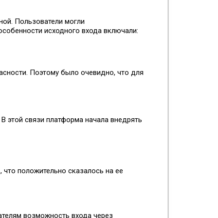
ной. Пользователи могли
особенности исходного входа включали:
асности. Поэтому было очевидно, что для
 В этой связи платформа начала внедрять
 что положительно сказалось на ее
вателям возможность входа через