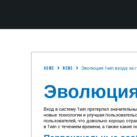
Home
News
Эволюция 1win входа за 
Эволюция 
Вход в систему 1win претерпел значительн
новые технологии и улучшая пользователь
пользователей, что довольно хорошо отра
в 1win с течением времени, а также какие