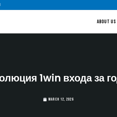
m
ABOUT US
олюция 1win входа за г
March 12, 2026