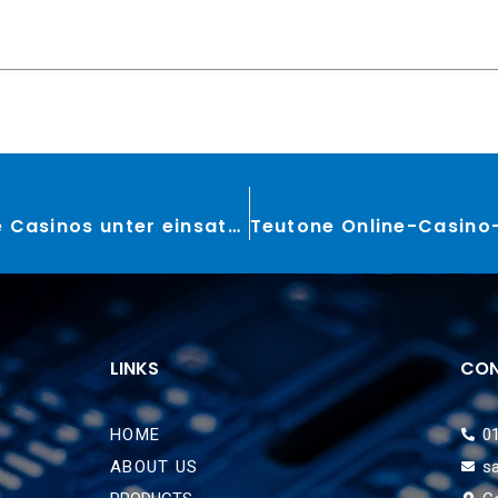
Prämie ohne Einzahlung: 15 Online Casinos unter einsatz von NoDeposit Boni
LINKS
CON
HOME
0
ABOUT US
s