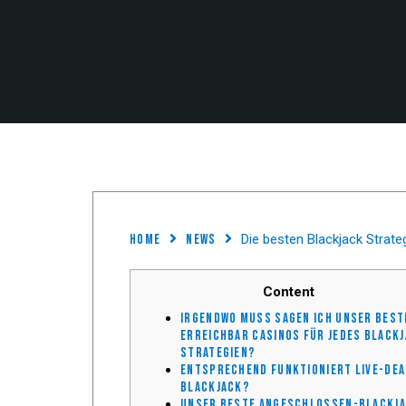
Home
News
Die besten Blackjack Strate
Content
Irgendwo muss sagen ich unser best
Erreichbar Casinos für jedes Black
Strategien?
Entsprechend FUNKTIONIERT LIVE-DEA
BLACKJACK?
Unser beste Angeschlossen-Blackj