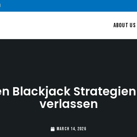
m
ABOUT US
en Blackjack Strategien
verlassen
March 14, 2026