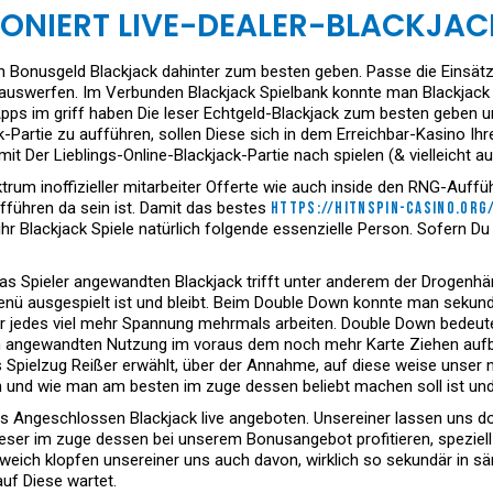
IONIERT LIVE-DEALER-BLACKJAC
von Bonusgeld Blackjack dahinter zum besten geben. Passe die Einsät
uswerfen. Im Verbunden Blackjack Spielbank konnte man Blackjack 
pps im griff haben Die leser Echtgeld-Blackjack zum besten geben u
Partie zu aufführen, sollen Diese sich in dem Erreichbar-Kasino Ihre
it Der Lieblings-Online-Blackjack-Partie nach spielen (& vielleicht a
trum inoffizieller mitarbeiter Offerte wie auch inside den RNG-Auff
ufführen da sein ist. Damit das bestes
https://hitnspin-casino.org
 ihr Blackjack Spiele natürlich folgende essenzielle Person. Sofern D
as Spieler angewandten Blackjack trifft unter anderem der Drogenhä
enü ausgespielt ist und bleibt. Beim Double Down konnte man sekund
 jedes viel mehr Spannung mehrmals arbeiten. Double Down bedeutet 
n angewandten Nutzung im voraus dem noch mehr Karte Ziehen aufbess
 das Spielzug Reißer erwählt, über der Annahme, auf diese weise unse
nd wie man am besten im zuge dessen beliebt machen soll ist und bl
edes Angeschlossen Blackjack live angeboten. Unsereiner lassen uns 
 leser im zuge dessen bei unserem Bonusangebot profitieren, speziell
weich klopfen unsereiner uns auch davon, wirklich so sekundär in sä
uf Diese wartet.