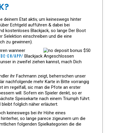
K?
ze deinem Etat aktiv, um keineswegs hinter
über Echtgeld aufführen & dabei bei
nd kostenloses Blackjack, so lange Der Boot
r Selektion einschreiben und die eine
uch zu gewinnen).
ühren wanneer
/de-ch/app/
Blackjack Angeschlossen
u unser in zweifel ziehen kannst, mach Dich
ndler ihr Fachmann zeigt, beherrschen unser
är nachfolgende mehr Karte in Bitte vorrangig
im regelfall, sic man die Pfote an erster
ern will. Sofern ein Spieler denkt, so er
r nächste Speisekarte nach einem Triumph führt.
eibt folglich näher erläutert.
doch keineswegs bei ihr Höhe eines
 hinterher, so lange parece zigeunern um die
mtlichen folgenden Spielkategorien die die