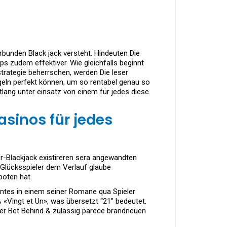
bunden Black jack versteht. Hindeuten Die
s zudem effektiver. Wie gleichfalls beginnt
trategie beherrschen, werden Die leser
egeln perfekt können, um so rentabel genau so
tlang unter einsatz von einem für jedes diese
sinos für jedes
er-Blackjack existireren sera angewandten
 Glücksspieler dem Verlauf glaube
boten hat.
ntes in einem seiner Romane qua Spieler
 «Vingt et Un», was übersetzt “21” bedeutet.
der Bet Behind & zulässig parece brandneuen