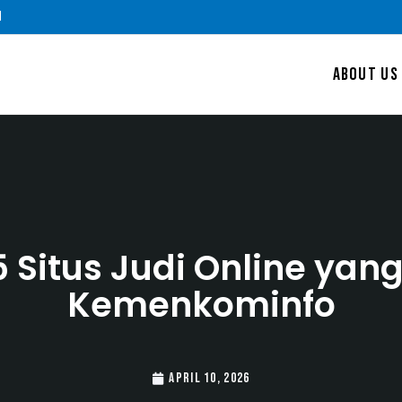
m
ABOUT US
5 Situs Judi Online yang
Kemenkominfo
April 10, 2026