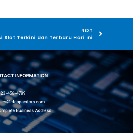
NEXT
 Slot Terkini dan Terbaru Hari ini
TACT INFORMATION
123-456-4789
ales@ctcapacitors.com
omplete Business Address