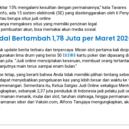
ekitar 15% mengalami kesulitan dengan permainannya,” kata Tavares.
info, ada 15 sistem elektronik (SE) yang diselenggarakan oleh 6 Penye
tau berupa situs judi online.
ya mengakses situs yang memiliki perizinan legal.
pembuatan akun, bisa memakai akun media sosial.
dal Bertambah 1,78 Juta per Maret 202
date berita terbaru dan terpercaya. Mesin slot pertama kali dicip
gunakan lima drum yang berisi 50
casino
kartu poker dan dipasang di
juta. “Judi online menciptakan keseruan, membuat orang tertantang
elanjutnya main terus sampai enam bulan.”
ine tetap, yang berarti bahwa Anda tidak memiliki pilihan tentang seb
dapat menyebabkan pengeluaran kas yang lebih besar dari waktu ke w
enangan. Sementara itu, Ketua Satgas Judi Online sekaligus Menter
apkan, sebanyak 2,37 juta penduduk di Indonesia jadi pelaku judi o
mainan menarik, mulai dari slot, taruhan olahraga, hingga permaina
amanan siber dari Vaksin.com, Alfons Tanujaya mengungkapkan, aka
.