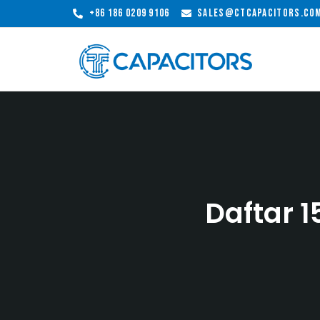
+86 186 0209 9106
sales@ctcapacitors.co
Daftar 1