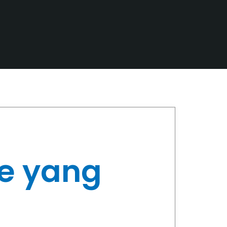
ne yang