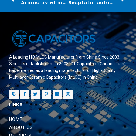
Ariana uvjet mrežna igra 100 posto besplatno pedeset 100 ice casino bonus kod dobrodošlice posto besplatno vrti se mačji sjaj bez depozita vrti se i poticaji งานบริหารงานบุคคล มหาวิทยาลัยราชภัฏราชนครินทร์
Besplatni automati na internetu i kasino igre! Nema Preuzimanje aplikacije verde casino za android pretplate! Bez depozita! Uživanje!
A Leading HQ MLCC Manufacturer from China Since 2003.
Since its establishment in 2003, CT Capacitors (Chuang Tian)
has emerged as a leading manufacturer of High-Quality
Multilayer Ceramic Capacitors (MLCC) in China.
LINKS
HOME
ABOUT US
PRODUCTS