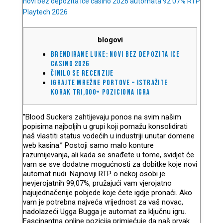
novi bez depozita ice casino 2026 automata 92 07% RTP
Playtech 2026
blogovi
Brendirane luke: novi bez depozita ice
casino 2026
Činilo se Recenzije
Igrajte mrežne portove – istražite
korak tri,000+ Poziciona igra
”Blood Suckers zahtijevaju ponos na svim našim
popisima najboljih u grupi koji pomažu konsolidirati
naš vlastiti status vodećih u industriji unutar domene
web kasina.” Postoji samo malo konture
razumijevanja, ali kada se snađete u tome, svidjet će
vam se sve dodatne mogućnosti za dobitke koje novi
automat nudi. Najnoviji RTP o nekoj osobi je
nevjerojatnih 99,07%, pružajući vam vjerojatno
najujednačenije pobjede koje ćete igdje pronaći.
Ako
vam je potrebna najveća vrijednost za vaš novac,
nadolazeći Ugga Bugga je automat za ključnu igru.
Fascinantna online pozicija primjećuje da naš prvak