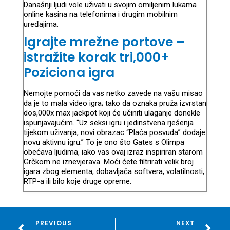
Današnji ljudi vole uživati ​​u svojim omiljenim lukama
online kasina na telefonima i drugim mobilnim
uređajima.
Igrajte mrežne portove –
istražite korak tri,000+
Poziciona igra
Nemojte pomoći da vas netko zavede na vašu misao
da je to mala video igra; tako da oznaka pruža izvrstan
dos,000x max jackpot koji će učiniti ulaganje donekle
ispunjavajućim. “Uz seksi igru ​​i jedinstvena rješenja
tijekom uživanja, novi obrazac “Plaća posvuda” dodaje
novu aktivnu igru.” To je ono što Gates s Olimpa
obećava ljudima, iako vas ovaj izraz inspiriran starom
Grčkom ne iznevjerava. Moći ćete filtrirati velik broj
igara zbog elementa, dobavljača softvera, volatilnosti,
RTP-a ili bilo koje druge opreme.
PREVIOUS
NEXT