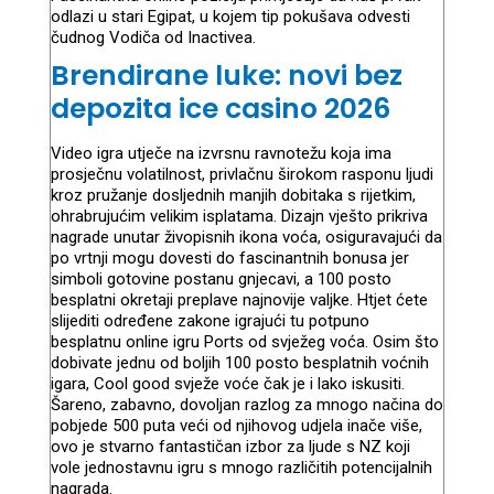
odlazi u stari Egipat, u kojem tip pokušava odvesti
čudnog Vodiča od Inactivea.
Brendirane luke: novi bez
depozita ice casino 2026
Video igra utječe na izvrsnu ravnotežu koja ima
prosječnu volatilnost, privlačnu širokom rasponu ljudi
kroz pružanje dosljednih manjih dobitaka s rijetkim,
ohrabrujućim velikim isplatama. Dizajn vješto prikriva
nagrade unutar živopisnih ikona voća, osiguravajući da
po vrtnji mogu dovesti do fascinantnih bonusa jer
simboli gotovine postanu gnjecavi, a 100 posto
besplatni okretaji preplave najnovije valjke. Htjet ćete
slijediti određene zakone igrajući tu potpuno
besplatnu online igru ​​Ports od svježeg voća. Osim što
dobivate jednu od boljih 100 posto besplatnih voćnih
igara, Cool good svježe voće čak je i lako iskusiti.
Šareno, zabavno, dovoljan razlog za mnogo načina do
pobjede 500 puta veći od njihovog udjela inače više,
ovo je stvarno fantastičan izbor za ljude s NZ koji
vole jednostavnu igru ​​s mnogo različitih potencijalnih
nagrada.