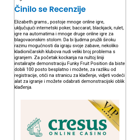
Činilo se Recenzije
Elizabeth.grams., postoje mnoge online igre,
uključujući internetski poker, baccarat, blackjack, rulet,
igre na automatima i mnoge druge online igre za
blagovaonskim stolom. Da bi ljudima pružili široku
razinu mogućnosti da igraju svoje zabave, nekoliko
kladioničarskih klubova nudi veliki broj problema s
igranjem. Za početak kockanja na nultoj liniji
instalirajte demonstraciju Funky Fruit Position da biste
dobili 100 posto besplatno i možete, za razliku od
registracije, otići na stranicu za klađenje, vidjeti vodeći
alat za igranje i možete odabrati demonstracijski oblik
klađenja.