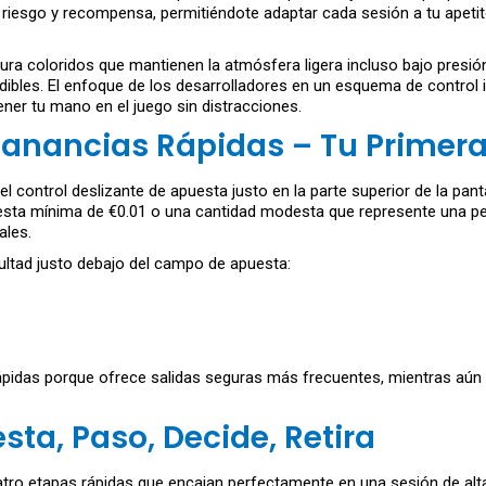
an riesgo y recompensa, permitiéndote adaptar cada sesión a tu ape
ura coloridos que mantienen la atmósfera ligera incluso bajo presión
bles. El enfoque de los desarrolladores en un esquema de control in
ener tu mano en el juego sin distracciones.
anancias Rápidas – Tu Primera
el control deslizante de apuesta justo en la parte superior de la pan
uesta mínima de €0.01 o una cantidad modesta que represente una p
ales.
ultad justo debajo del campo de apuesta:
ápidas porque ofrece salidas seguras más frecuentes, mientras aún t
sta, Paso, Decide, Retira
atro etapas rápidas que encajan perfectamente en una sesión de alta