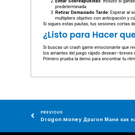
Evitar Sobreapuestas:
Incluso si ganas
predeterminada.
Retirar Demasiado Tarde:
Esperar al s
multipliers objetivo con anticipación y c
Si sigues estas pautas, tus sesiones cortas de
¿Listo para Hacer qu
Si buscas un crash game emocionante que rec
los amantes del juego rápido desean—breves mo
Primero prueba la demo para encontrar tu ritmo;
PREVIOUS
Dragon Money Драгон Мани как на