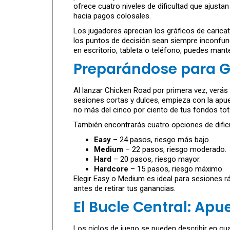
ofrece cuatro niveles de dificultad que ajust
hacia pagos colosales.
Los jugadores aprecian los gráficos de caricat
los puntos de decisión sean siempre inconfundi
en escritorio, tableta o teléfono, puedes mant
Preparándose para G
Al lanzar Chicken Road por primera vez, verás 
sesiones cortas y dulces, empieza con la ap
no más del cinco por ciento de tus fondos tot
También encontrarás cuatro opciones de dific
Easy
– 24 pasos, riesgo más bajo.
Medium
– 22 pasos, riesgo moderado.
Hard
– 20 pasos, riesgo mayor.
Hardcore
– 15 pasos, riesgo máximo.
Elegir Easy o Medium es ideal para sesiones r
antes de retirar tus ganancias.
El Bucle Central: Apue
Los ciclos de juego se pueden describir en cu