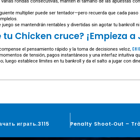
 varias rondas consecutivas, mantén el tamaño de las apuestas cons
iguiente multiplier puede ser tentador—pero recuerda que cada paso 
úmplelos.
 juego se mantendrán rentables y divertidas sin agotar tu bankroll ni
e tu Chicken cruce? ¡Empieza a
ompense el pensamiento rápido y la toma de decisiones veloz,
Chi
mentos de tensión, pagos instantáneos y una interfaz intuitiva que m
 luego establece límites en tu bankroll y da el salto a jugar con dine
чать играть.3115