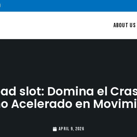
m
ABOUT US
ad slot: Domina el Cr
o Acelerado en Movim
April 9, 2026