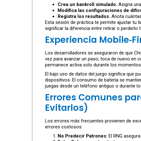
Crea un bankroll simulado.
Asigna una 
Modifica las configuraciones de dific
Registra los resultados.
Anota cuántas 
Esta sesión de práctica te permite ajustar tu
significar la diferencia entre retirar o perderlo 
Experiencia Mobile‑F
Los desarrolladores se aseguraron de que Chick
vez para avanzar un paso; toca de nuevo en cu
permanece activa solo durante los momentos d
El bajo uso de datos del juego significa que p
dispositivos. El consumo de batería se manti
juegas desde un teléfono antiguo o durante l
Errores Comunes par
Evitarlos)
Los errores más frecuentes provienen de exces
errores costosos:
No Predecir Patrones:
El RNG asegura q