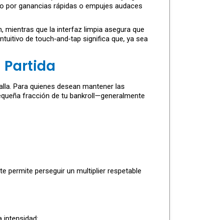
tito por ganancias rápidas o empujes audaces
, mientras que la interfaz limpia asegura que
tuitivo de touch‑and‑tap significa que, ya sea
 Partida
talla. Para quienes desean mantener las
equeña fracción de tu bankroll—generalmente
e permite perseguir un multiplier respetable
 intensidad: