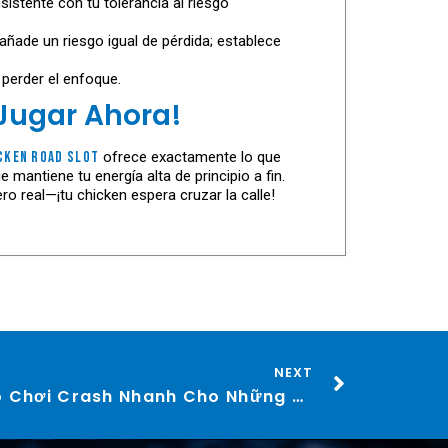
istente con tu tolerancia al riesgo
añade un riesgo igual de pérdida; establece
 perder el enfoque.
 Jugar Ahora!
cken Road slot
ofrece exactamente lo que
antiene tu energía alta de principio a fin.
ro real—¡tu chicken espera cruzar la calle!
NEXT
Penalty Shoot‑Out – Trò Chơi Crash Nhanh Cho Những Chiến Thắng Nhanh Chóng