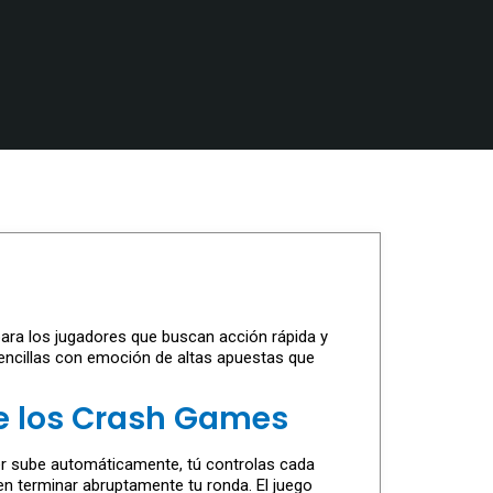
ara los jugadores que buscan acción rápida y
sencillas con emoción de altas apuestas que
e los Crash Games
lier sube automáticamente, tú controlas cada
en terminar abruptamente tu ronda. El juego