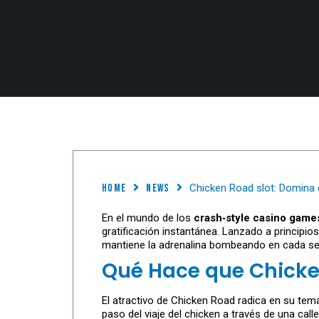
Home
News
Chicken Road slot: Domina
En el mundo de los
crash‑style casino game
gratificación instantánea. Lanzado a principi
mantiene la adrenalina bombeando en cada se
Qué Hace que Chicke
El atractivo de Chicken Road radica en su tema
paso del viaje del chicken a través de una ca