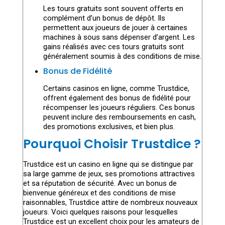
Les tours gratuits sont souvent offerts en
complément d’un bonus de dépôt. Ils
permettent aux joueurs de jouer à certaines
machines à sous sans dépenser d’argent. Les
gains réalisés avec ces tours gratuits sont
généralement soumis à des conditions de mise.
Bonus de Fidélité
Certains casinos en ligne, comme Trustdice,
offrent également des bonus de fidélité pour
récompenser les joueurs réguliers. Ces bonus
peuvent inclure des remboursements en cash,
des promotions exclusives, et bien plus.
Pourquoi Choisir Trustdice ?
Trustdice est un casino en ligne qui se distingue par
sa large gamme de jeux, ses promotions attractives
et sa réputation de sécurité. Avec un bonus de
bienvenue généreux et des conditions de mise
raisonnables, Trustdice attire de nombreux nouveaux
joueurs. Voici quelques raisons pour lesquelles
Trustdice est un excellent choix pour les amateurs de