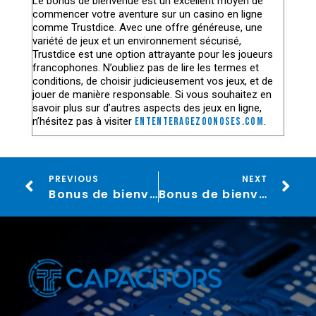
Le bonus de bienvenue est un excellent moyen de
commencer votre aventure sur un casino en ligne
comme Trustdice. Avec une offre généreuse, une
variété de jeux et un environnement sécurisé,
Trustdice est une option attrayante pour les joueurs
francophones. N’oubliez pas de lire les termes et
conditions, de choisir judicieusement vos jeux, et de
jouer de manière responsable. Si vous souhaitez en
savoir plus sur d’autres aspects des jeux en ligne,
n’hésitez pas à visiter
ententeragezoonoses.com
.
PREVIOUS
NEXT
Bonus de bienvenue casino en ligne : Découvrez Trustdice
Bonus de bienvenue casino en ligne : Découvrez Trustdice