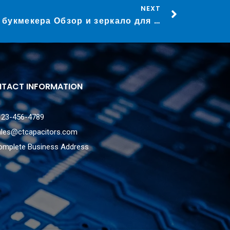
NEXT
1win официальный сайт букмекера Обзор и зеркало для входа.744
TACT INFORMATION
123-456-4789
ales@ctcapacitors.com
omplete Business Address