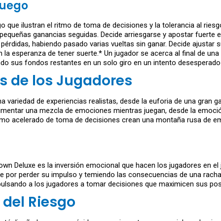
Juego
o que ilustran el ritmo de toma de decisiones y la tolerancia al ri
 pequeñas ganancias seguidas. Decide arriesgarse y apostar fuerte en
pérdidas, habiendo pasado varias vueltas sin ganar. Decide ajustar 
la esperanza de tener suerte.* Un jugador se acerca al final de una
ndo sus fondos restantes en un solo giro en un intento desesperado
as de los Jugadores
variedad de experiencias realistas, desde la euforia de una gran g
mentar una mezcla de emociones mientras juegan, desde la emoción y
l ritmo acelerado de toma de decisiones crean una montaña rusa de 
wn Deluxe es la inversión emocional que hacen los jugadores en el 
 por perder su impulso y temiendo las consecuencias de una racha 
pulsando a los jugadores a tomar decisiones que maximicen sus posi
 del Riesgo