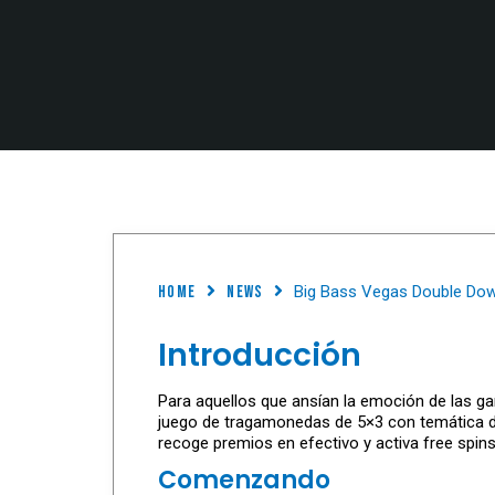
Home
News
Big Bass Vegas Double Dow
Introducción
Para aquellos que ansían la emoción de las ga
juego de tragamonedas de 5×3 con temática de 
recoge premios en efectivo y activa free spins
Comenzando