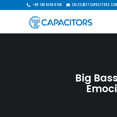
+86 186 0209 9106
sales@ctcapacitors.co
Big Bas
Emoci