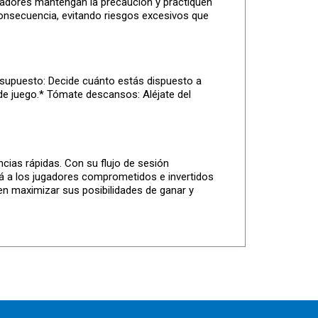
gadores mantengan la precaución y practiquen
 consecuencia, evitando riesgos excesivos que
esupuesto: Decide cuánto estás dispuesto a
 de juego.* Tómate descansos: Aléjate del
cias rápidas. Con su flujo de sesión
rá a los jugadores comprometidos e invertidos
den maximizar sus posibilidades de ganar y