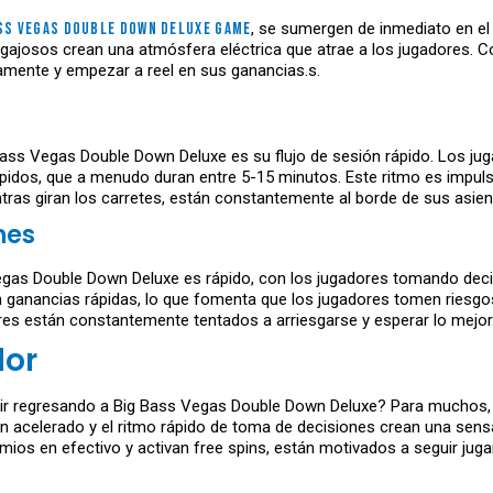
ss Vegas Double Down Deluxe game
, se sumergen de inmediato en el
gajosos crean una atmósfera eléctrica que atrae a los jugadores. Con 
mente y empezar a reel en sus ganancias.s.
 Bass Vegas Double Down Deluxe es su flujo de sesión rápido. Los ju
ápidos, que a menudo duran entre 5-15 minutos. Este ritmo es impuls
ras giran los carretes, están constantemente al borde de sus asien
nes
Vegas Double Down Deluxe es rápido, con los jugadores tomando dec
en ganancias rápidas, lo que fomenta que los jugadores tomen riesg
dores están constantemente tentados a arriesgarse y esperar lo mejor
dor
uir regresando a Big Bass Vegas Double Down Deluxe? Para muchos, 
n acelerado y el ritmo rápido de toma de decisiones crean una sensa
remios en efectivo y activan free spins, están motivados a seguir j