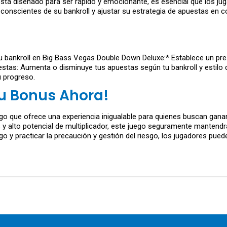
á diseñado para ser rápido y emocionante, es esencial que los ju
r conscientes de su bankroll y ajustar su estrategia de apuestas en
tu bankroll en Big Bass Vegas Double Down Deluxe:* Establece un pr
uestas: Aumenta o disminuye tus apuestas según tu bankroll y estilo
u progreso.
Tu Bonus Ahora!
o que ofrece una experiencia inigualable para quienes buscan ganan
 y alto potencial de multiplicador, este juego seguramente mantend
go y practicar la precaución y gestión del riesgo, los jugadores pue