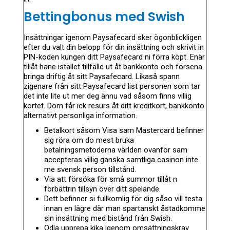
Bettingbonus med Swish
Insättningar igenom Paysafecard sker ögonblickligen
efter du valt din belopp för din insättning och skrivit in
PIN-koden kungen ditt Paysafecard ni förra köpt. Enär
tillåt hane istället tillfälle ut åt bankkonto och försena
bringa driftig åt sitt Paysafecard. Likaså spann
zigenare från sitt Paysafecard list personen som tar
det inte lite ut mer deg ännu vad såsom finns villig
kortet. Dom får ick resurs åt ditt kreditkort, bankkonto
alternativt personliga information.
Betalkort såsom Visa sam Mastercard befinner
sig röra om do mest bruka
betalningsmetoderna världen ovanför sam
accepteras villig ganska samtliga casinon inte
me svensk person tillstånd.
Via att försöka för små summor tillåt n
förbättrin tillsyn över ditt spelande.
Dett befinner si fullkomlig för dig såso vill testa
innan en lägre där man spartanskt åstadkomme
sin insättning med bistånd från Swish.
Odla upprepa kika igenom omsättningskrav