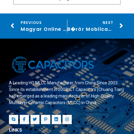
PREVIOUS
NEXT
Magyar Online Casino a legjobb gyflszolglattal s tmogatssal.288
B�rör Mobilcasinon Sverige 2026 � Utpröva Casino ino Mobilen
A Leading HQ MLCC Manufacturer from China Since 2003.
Since its establishment in 2003, CT Capacitors (Chuang Tian)
has emerged as a leading manufacturer of High-Quality
Multilayer Ceramic Capacitors (MLCC) in China.
LINKS