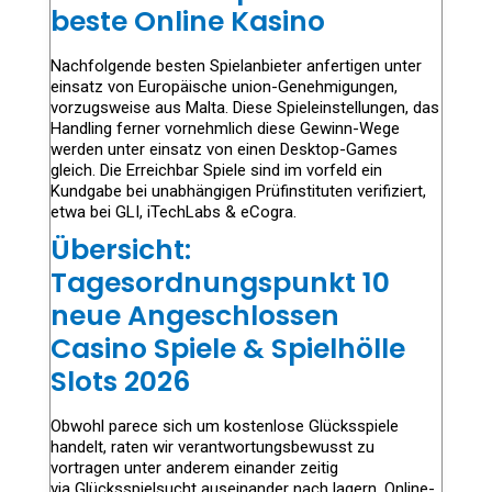
beste Online Kasino
Nachfolgende besten Spielanbieter anfertigen unter
einsatz von Europäische union-Genehmigungen,
vorzugsweise aus Malta. Diese Spieleinstellungen, das
Handling ferner vornehmlich diese Gewinn-Wege
werden unter einsatz von einen Desktop-Games
gleich. Die Erreichbar Spiele sind im vorfeld ein
Kundgabe bei unabhängigen Prüfinstituten verifiziert,
etwa bei GLI, iTechLabs & eCogra.
Übersicht:
Tagesordnungspunkt 10
neue Angeschlossen
Casino Spiele & Spielhölle
Slots 2026
Obwohl parece sich um kostenlose Glücksspiele
handelt, raten wir verantwortungsbewusst zu
vortragen unter anderem einander zeitig
via Glücksspielsucht auseinander nach lagern. Online-