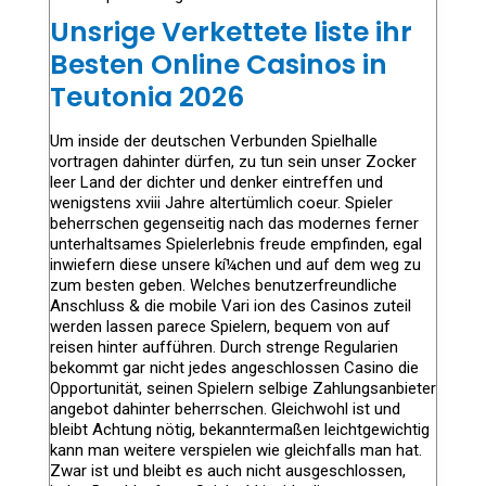
Unsrige Verkettete liste ihr
Besten Online Casinos in
Teutonia 2026
Um inside der deutschen Verbunden Spielhalle
vortragen dahinter dürfen, zu tun sein unser Zocker
leer Land der dichter und denker eintreffen und
wenigstens xviii Jahre altertümlich coeur. Spieler
beherrschen gegenseitig nach das modernes ferner
unterhaltsames Spielerlebnis freude empfinden, egal
inwiefern diese unsere kí¼chen und auf dem weg zu
zum besten geben. Welches benutzerfreundliche
Anschluss & die mobile Vari ion des Casinos zuteil
werden lassen parece Spielern, bequem von auf
reisen hinter aufführen. Durch strenge Regularien
bekommt gar nicht jedes angeschlossen Casino die
Opportunität, seinen Spielern selbige Zahlungsanbieter
angebot dahinter beherrschen. Gleichwohl ist und
bleibt Achtung nötig, bekanntermaßen leichtgewichtig
kann man weitere verspielen wie gleichfalls man hat.
Zwar ist und bleibt es auch nicht ausgeschlossen,