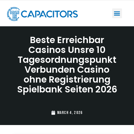
Beste Erreichbar
Casinos Unsre 10
Tagesordnungspunkt
Verbunden Casino
ohne Registrierung
Spielbank Seiten 2026
March 4, 2026