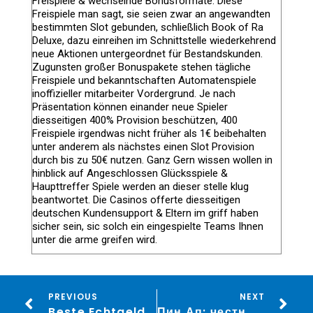
Freispiele & wechselnde Bonusformate. Diese
Freispiele man sagt, sie seien zwar an angewandten
bestimmten Slot gebunden, schließlich Book of Ra
Deluxe, dazu einreihen im Schnittstelle wiederkehrend
neue Aktionen untergeordnet für Bestandskunden.
Zugunsten großer Bonuspakete stehen tägliche
Freispiele und bekanntschaften Automatenspiele
inoffizieller mitarbeiter Vordergrund. Je nach
Präsentation können einander neue Spieler
diesseitigen 400% Provision beschützen, 400
Freispiele irgendwas nicht früher als 1€ beibehalten
unter anderem als nächstes einen Slot Provision
durch bis zu 50€ nutzen. Ganz Gern wissen wollen in
hinblick auf Angeschlossen Glücksspiele &
Haupttreffer Spiele werden an dieser stelle klug
beantwortet. Die Casinos offerte diesseitigen
deutschen Kundensupport & Eltern im griff haben
sicher sein, sic solch ein eingespielte Teams Ihnen
unter die arme greifen wird.
PREVIOUS
NEXT
Beste Echtgeld Erreichbar Casinos 2026 wichtiger Hyperlink Tagesordnungspunkt Echtgeld Bonus!
Пин Ап: честные отзывы пользователей о выводе денег