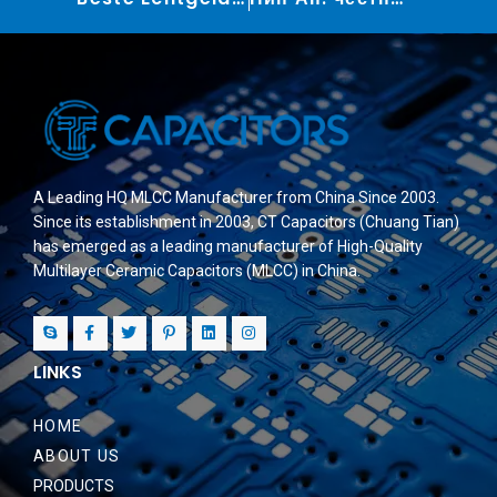
A Leading HQ MLCC Manufacturer from China Since 2003.
Since its establishment in 2003, CT Capacitors (Chuang Tian)
has emerged as a leading manufacturer of High-Quality
Multilayer Ceramic Capacitors (MLCC) in China.
LINKS
HOME
ABOUT US
PRODUCTS