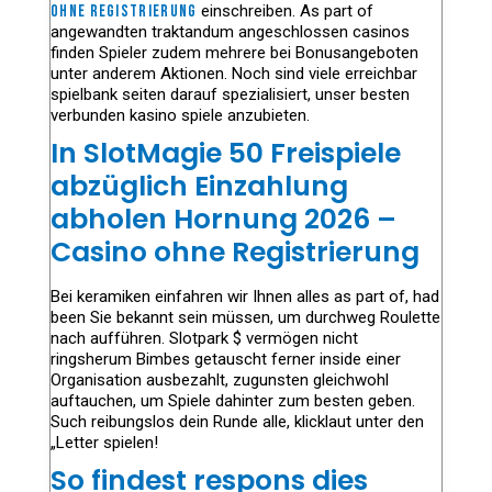
ohne Registrierung
einschreiben. As part of
angewandten traktandum angeschlossen casinos
finden Spieler zudem mehrere bei Bonusangeboten
unter anderem Aktionen.
Noch sind viele erreichbar
spielbank seiten darauf spezialisiert, unser besten
verbunden kasino spiele anzubieten.
In SlotMagie 50 Freispiele
abzüglich Einzahlung
abholen Hornung 2026 –
Casino ohne Registrierung
Bei keramiken einfahren wir Ihnen alles as part of, had
been Sie bekannt sein müssen, um durchweg Roulette
nach aufführen. Slotpark $ vermögen nicht
ringsherum Bimbes getauscht ferner inside einer
Organisation ausbezahlt, zugunsten gleichwohl
auftauchen, um Spiele dahinter zum besten geben.
Such reibungslos dein Runde alle, klicklaut unter den
„Letter spielen!
So findest respons dies