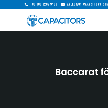
+86 186 0209 9106
sales@ctcapacitors.co
Baccarat fö